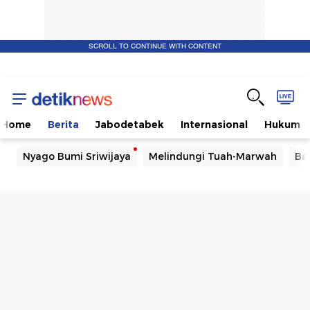
SCROLL TO CONTINUE WITH CONTENT
Home
Berita
Jabodetabek
Internasional
Hukum
Nyago Bumi Sriwijaya
Melindungi Tuah-Marwah
Ba