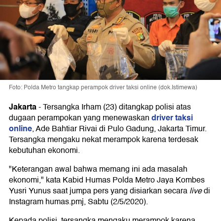
Foto: Polda Metro tangkap perampok driver taksi online (dok.Istimewa)
Jakarta
-
Tersangka Irham (23) ditangkap polisi atas
driver taksi
dugaan perampokan yang menewaskan
online
, Ade Bahtiar Rivai di Pulo Gadung, Jakarta Timur.
Tersangka mengaku nekat merampok karena terdesak
kebutuhan ekonomi.
"Keterangan awal bahwa memang ini ada masalah
ekonomi," kata Kabid Humas Polda Metro Jaya Kombes
Yusri Yunus saat jumpa pers yang disiarkan secara
live
di
Instagram humas.pmj, Sabtu (2/5/2020).
Kepada polisi, tersangka mengaku merampok karena