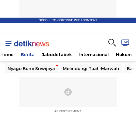
SCROLL TO CONTINUE WITH CONTENT
Home
Berita
Jabodetabek
Internasional
Hukum
Nyago Bumi Sriwijaya
Melindungi Tuah-Marwah
Ban
ADVERTISEMENT