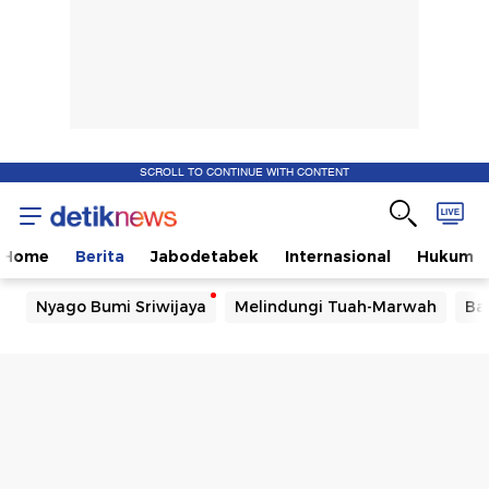
SCROLL TO CONTINUE WITH CONTENT
Home
Berita
Jabodetabek
Internasional
Hukum
Nyago Bumi Sriwijaya
Melindungi Tuah-Marwah
Ba