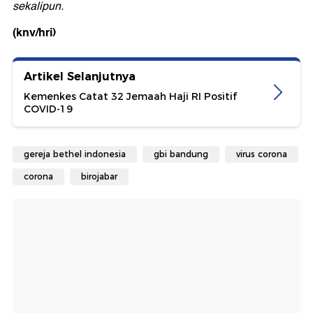
sekalipun.
(knv/hri)
Artikel Selanjutnya
Kemenkes Catat 32 Jemaah Haji RI Positif
COVID-19
gereja bethel indonesia
gbi bandung
virus corona
corona
birojabar