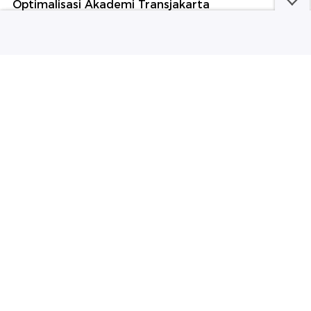
Optimalisasi Akademi Transjakarta
Kejagung Mulai Usut Asal-usul Barbuk Emas 74Kg-
Duit Ratusan Miliar ke Febrie
Lintasarta Bawa Solusi 4C Perkuat Infrastruktur
Digital BPD