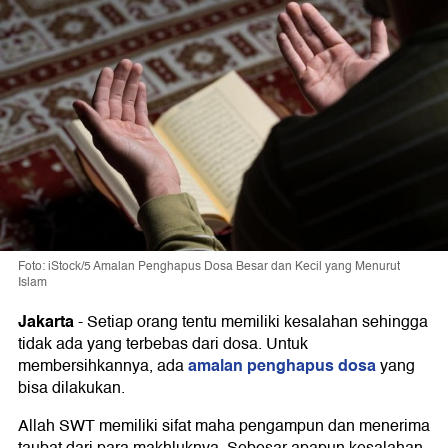
Foto: iStock/5 Amalan Penghapus Dosa Besar dan Kecil yang Menurut
Islam
Jakarta
-
Setiap orang tentu memiliki kesalahan sehingga
tidak ada yang terbebas dari dosa. Untuk
amalan penghapus dosa
membersihkannya, ada
yang
bisa dilakukan.
Allah SWT memiliki sifat maha pengampun dan menerima
taubat dari para makhluknya. Sebesar apapun kesalahan