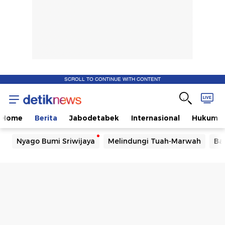
SCROLL TO CONTINUE WITH CONTENT
Home
Berita
Jabodetabek
Internasional
Hukum
Nyago Bumi Sriwijaya
Melindungi Tuah-Marwah
Ba