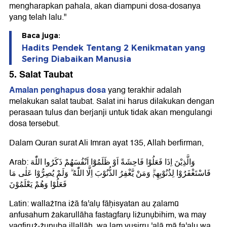
mengharapkan pahala, akan diampuni dosa-dosanya
yang telah lalu."
Baca juga:
Hadits Pendek Tentang 2 Kenikmatan yang
Sering Diabaikan Manusia
5. Salat Taubat
Amalan penghapus dosa
yang terakhir adalah
melakukan salat taubat. Salat ini harus dilakukan dengan
perasaan tulus dan berjanji untuk tidak akan mengulangi
dosa tersebut.
Dalam Quran surat Ali Imran ayat 135, Allah berfirman,
Arab: وَالَّذِيْنَ اِذَا فَعَلُوْا فَاحِشَةً اَوْ ظَلَمُوْٓا اَنْفُسَهُمْ ذَكَرُوا اللّٰهَ
فَاسْتَغْفَرُوْا لِذُنُوْبِهِمْۗ وَمَنْ يَّغْفِرُ الذُّنُوْبَ اِلَّا اللّٰهُ ۗ وَلَمْ يُصِرُّوْا عَلٰى مَا
فَعَلُوْا وَهُمْ يَعْلَمُوْنَ
Latin: wallażīna iżā fa'alụ fāḥisyatan au ẓalamū
anfusahum żakarullāha fastagfarụ liżunụbihim, wa may
yagfiruż-żunụba illallāh, wa lam yuṣirrụ 'alā mā fa'alụ wa