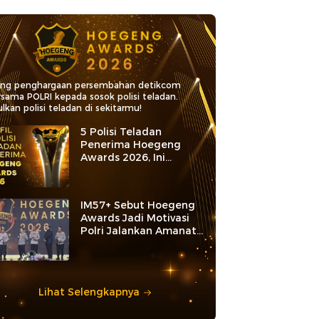
ang penghargaan persembahan detikcom
rsama POLRI kepada sosok polisi teladan.
lkan polisi teladan di sekitarmu!
5 Polisi Teladan
Penerima Hoegeng
Awards 2026, Ini
Kategori dan Kiprahnya
IM57+ Sebut Hoegeng
Awards Jadi Motivasi
Polri Jalankan Amanat
Konstitusi
Lihat Selengkapnya