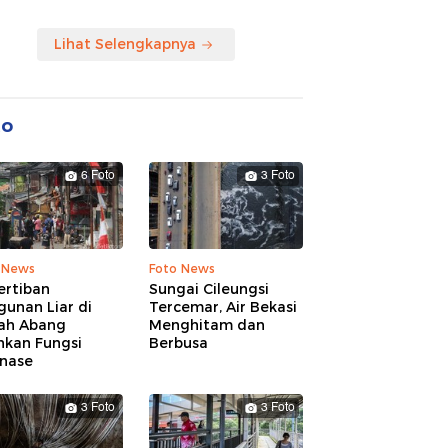
Lihat Selengkapnya
to
6 Foto
3 Foto
 News
Foto News
ertiban
Sungai Cileungsi
unan Liar di
Tercemar, Air Bekasi
ah Abang
Menghitam dan
hkan Fungsi
Berbusa
inase
3 Foto
3 Foto