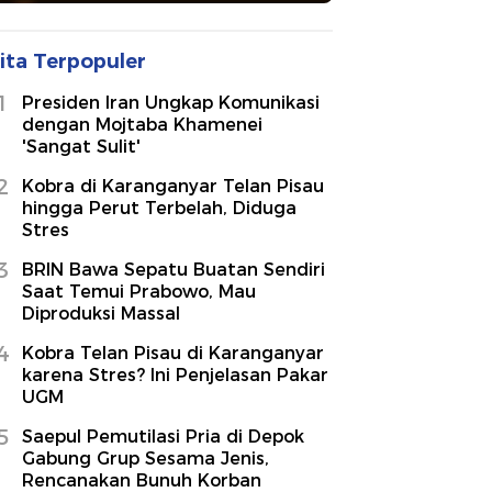
ita Terpopuler
1
Presiden Iran Ungkap Komunikasi
dengan Mojtaba Khamenei
'Sangat Sulit'
2
Kobra di Karanganyar Telan Pisau
hingga Perut Terbelah, Diduga
Stres
3
BRIN Bawa Sepatu Buatan Sendiri
Saat Temui Prabowo, Mau
Diproduksi Massal
4
Kobra Telan Pisau di Karanganyar
karena Stres? Ini Penjelasan Pakar
UGM
5
Saepul Pemutilasi Pria di Depok
Gabung Grup Sesama Jenis,
Rencanakan Bunuh Korban