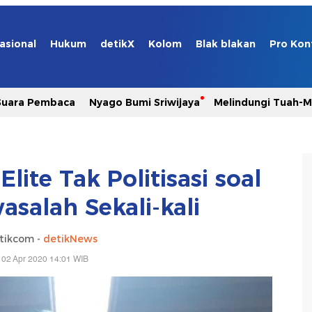
asional
Hukum
detikX
Kolom
Blak blakan
Pro Kon
Suara Pembaca
Nyago Bumi Sriwijaya
Melindungi Tuah-
lite Tak Politisasi soal
asalah Sekali-kali
tikcom -
detikNews
 02 Apr 2020 14:01 WIB