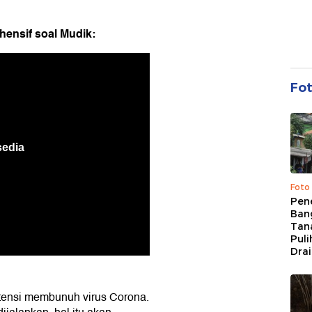
ensif soal Mudik:
Fo
Foto
Pen
Bang
Tan
Puli
Dra
tensi membunuh virus Corona.