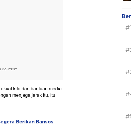
Ber
#
#
H CONTENT
#
 rakyat kita dan bantuan media
#
ngan menjaga jarak itu, itu
#
egera Berikan Bansos