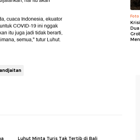
ijalankan, hal itu akan
Foto
da, cuaca Indonesia, ekuator
Kris
u untuk COVID-19 ini nggak
Dua 
an itu juga jadi tidak berarti,
Gro
aimana, semua," tutur Luhut.
Men
pandjaitan
na
Luhut Minta Turis Tak Tertib di Bali