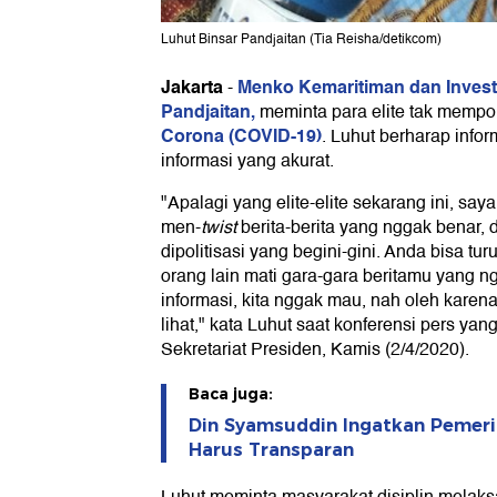
Luhut Binsar Pandjaitan (Tia Reisha/detikcom)
Jakarta
Menko Kemaritiman dan Investa
-
Pandjaitan,
meminta para elite tak mempoli
Corona (COVID-19)
. Luhut berharap info
informasi yang akurat.
"Apalagi yang elite-elite sekarang ini, sa
men-
twist
berita-berita yang nggak benar, 
dipolitisasi yang begini-gini. Anda bisa t
orang lain mati gara-gara beritamu yang ng
informasi, kita nggak mau, nah oleh karena 
lihat," kata Luhut saat konferensi pers ya
Sekretariat Presiden, Kamis (2/4/2020).
Baca juga:
Din Syamsuddin Ingatkan Pemeri
Harus Transparan