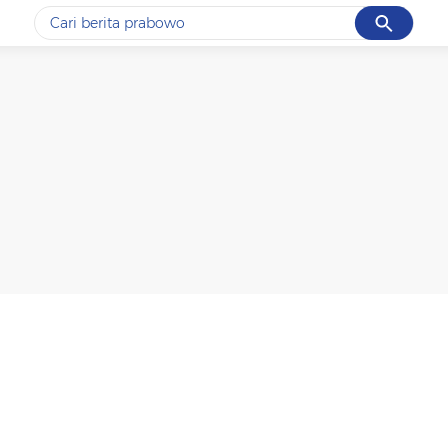
Cancel
Yang sedang ramai dicari
#1
gempa hari ini
#2
gempa
#3
iran
#4
demo
#5
prabowo
Promoted
Terakhir yang dicari
Loading...