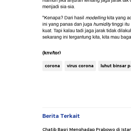
Namun jika anjuran tentang jaga jarak tak d
menjadi sia-sia.
"Kenapa? Dari hasil
modelling
kita yang a
ini yang panas dan juga
humidity
tinggi it
kuat. Tapi kalau tadi jaga jarak tidak dilakuk
sekarang ini tergantung kita, kita mau bag
(knv/tor)
corona
virus corona
luhut binsar 
Berita Terkait
Chatib Basri Menghadap Prabowo di Ista