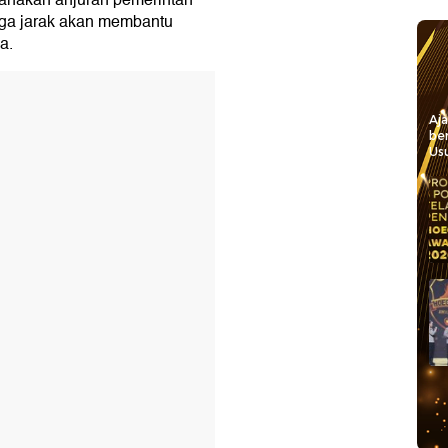
sanakan anjuran pemerintah
aga jarak akan membantu
a.
Aj
be
Usu