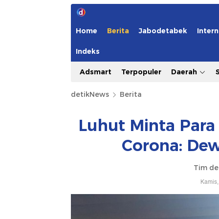
Home
Berita
Jabodetabek
Intern
Indeks
Adsmart
Terpopuler
Daerah
detikNews
Berita
Luhut Minta Para E
Corona: Dew
Tim de
Kamis,