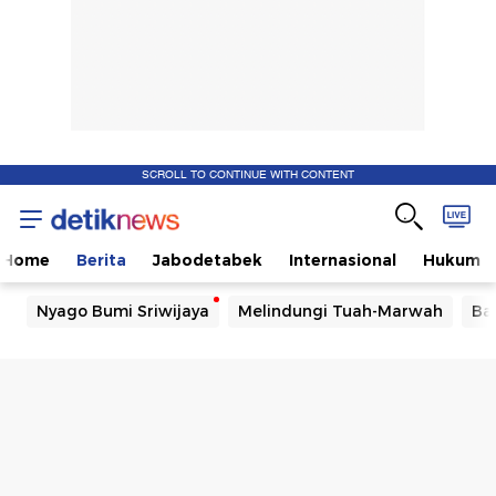
SCROLL TO CONTINUE WITH CONTENT
Home
Berita
Jabodetabek
Internasional
Hukum
Nyago Bumi Sriwijaya
Melindungi Tuah-Marwah
Ba