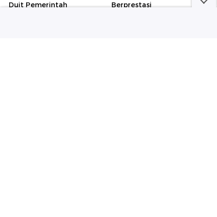
Duit Pemerintah
Berprestasi
Sepakbola
detikNews
Jadwal Final Piala Presiden
Selain Senpi, Ada Sabu-30
2026: Persib Bandung Vs
CD Porno di Ruang Eks
Persebaya Surabaya
Ketua Yayasan Sekolah
Jaksel
Selengkapnya
Berita detikcom Lainnya