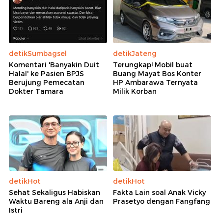
detikSumbagsel
detikJateng
Komentari 'Banyakin Duit
Terungkap! Mobil buat
Halal' ke Pasien BPJS
Buang Mayat Bos Konter
Berujung Pemecatan
HP Ambarawa Ternyata
Dokter Tamara
Milik Korban
detikHot
detikHot
Sehat Sekaligus Habiskan
Fakta Lain soal Anak Vicky
Waktu Bareng ala Anji dan
Prasetyo dengan Fangfang
Istri