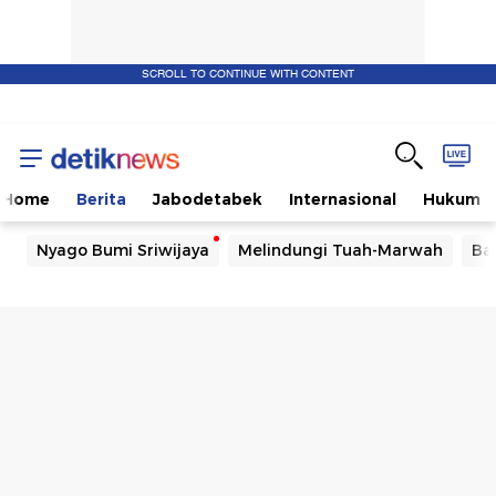
SCROLL TO CONTINUE WITH CONTENT
Home
Berita
Jabodetabek
Internasional
Hukum
Nyago Bumi Sriwijaya
Melindungi Tuah-Marwah
Ba