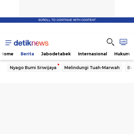
SCROLL TO CONTINUE WITH CONTENT
Home
Berita
Jabodetabek
Internasional
Hukum
Nyago Bumi Sriwijaya
Melindungi Tuah-Marwah
Ba