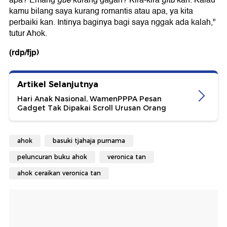
apa? Emang
gue
kurang gagah? Kira-kira
gitu
kan. Kalau
kamu bilang saya kurang romantis atau apa, ya kita
perbaiki kan. Intinya baginya bagi saya nggak ada kalah,"
tutur Ahok.
(rdp/fjp)
Artikel Selanjutnya
Hari Anak Nasional, WamenPPPA Pesan
Gadget Tak Dipakai Scroll Urusan Orang
ahok
basuki tjahaja purnama
peluncuran buku ahok
veronica tan
ahok ceraikan veronica tan