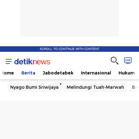
SCROLL TO CONTINUE WITH CONTENT
Home
Berita
Jabodetabek
Internasional
Hukum
Nyago Bumi Sriwijaya
Melindungi Tuah-Marwah
Ba