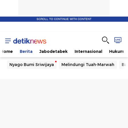
SCROLL TO CONTINUE WITH CONTENT
Home
Berita
Jabodetabek
Internasional
Hukum
Nyago Bumi Sriwijaya
Melindungi Tuah-Marwah
Ba