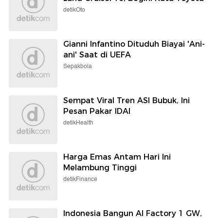
detikOto
Gianni Infantino Dituduh Biayai 'Ani-
ani' Saat di UEFA
Sepakbola
Sempat Viral Tren ASI Bubuk, Ini
Pesan Pakar IDAI
detikHealth
Harga Emas Antam Hari Ini
Melambung Tinggi
detikFinance
Indonesia Bangun AI Factory 1 GW,