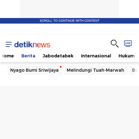
SCROLL TO CONTINUE WITH CONTENT
Home
Berita
Jabodetabek
Internasional
Hukum
Nyago Bumi Sriwijaya
Melindungi Tuah-Marwah
Ba