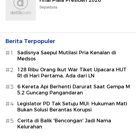
Final Piala Presiden 2026
Sepakbola
Berita Terpopuler
#1
Sadisnya Saepul Mutilasi Pria Kenalan di
Medsos
#2
128 Ribu Orang Ikut War Tiket Upacara HUT
RI di Hari Pertama, Ada dari LN
#3
6 Kereta Api Berhenti Darurat Saat Gempa M
5,2 Guncang Pangandaran
#4
Legislator PD Tak Setuju MUI: Hukuman Mati
Bukan Solusi Berantas Korupsi
#5
Cerita di Balik 'Bencongan' Jadi Nama
Kelurahan