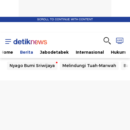
SCROLL TO CONTINUE WITH CONTENT
Home
Berita
Jabodetabek
Internasional
Hukum
Nyago Bumi Sriwijaya
Melindungi Tuah-Marwah
Ba