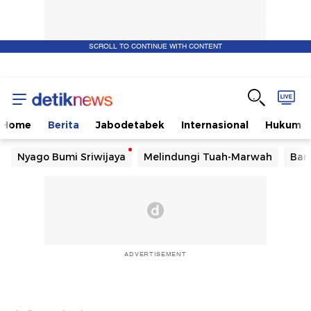
SCROLL TO CONTINUE WITH CONTENT
Home
Berita
Jabodetabek
Internasional
Hukum
Nyago Bumi Sriwijaya
Melindungi Tuah-Marwah
Ban
ADVERTISEMENT