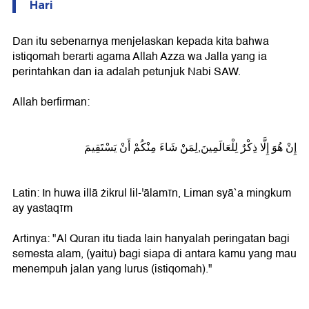
Hari
Dan itu sebenarnya menjelaskan kepada kita bahwa
istiqomah berarti agama Allah Azza wa Jalla yang ia
perintahkan dan ia adalah petunjuk Nabi SAW.
Allah berfirman:
إِنْ هُوَ إِلَّا ذِكْرٌ لِلْعَالَمِينَ,لِمَنْ شَاءَ مِنْكُمْ أَنْ يَسْتَقِيمَ
Latin: In huwa illā żikrul lil-'ālamīn, Liman syā`a mingkum
ay yastaqīm
Artinya: "Al Quran itu tiada lain hanyalah peringatan bagi
semesta alam, (yaitu) bagi siapa di antara kamu yang mau
menempuh jalan yang lurus (istiqomah)."