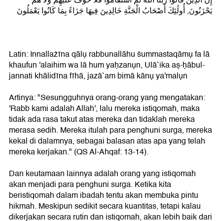
يَحْزَنُونَ, أُولَٰئِكَ أَصْحَابُ الْجَنَّةِ خَالِدِينَ فِيهَا جَزَاءً بِمَا كَانُوا يَعْمَلُونَ
Latin: Innallażīna qālụ rabbunallāhu ṡummastaqāmụ fa lā
khaufun 'alaihim wa lā hum yaḥzanụn, Ulā`ika aṣ-ḥābul-
jannati khālidīna fīhā, jazā`am bimā kānụ ya'malụn
Artinya: "Sesungguhnya orang-orang yang mengatakan:
'Rabb kami adalah Allah', lalu mereka istiqomah, maka
tidak ada rasa takut atas mereka dan tidaklah mereka
merasa sedih. Mereka itulah para penghuni surga, mereka
kekal di dalamnya, sebagai balasan atas apa yang telah
mereka kerjakan." (QS Al-Ahqaf: 13-14).
Dan keutamaan lainnya adalah orang yang istiqomah
akan menjadi para penghuni surga. Ketika kita
beristiqomah dalam ibadah tentu akan membuka pintu
hikmah. Meskipun sedikit secara kuantitas, tetapi kalau
dikerjakan secara rutin dan istiqomah, akan lebih baik dari