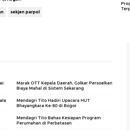
Pro
Terp
an
sekjen parpol
i:
Marak OTT Kepala Daerah, Golkar Persoalkan
Biaya Mahal di Sistem Sekarang
ala
Mendagri Tito Hadiri Upacara HUT
Bhayangkara Ke-80 di Bogor
Mendagri Tito Bahas Kesiapan Program
Perumahan di Perbatasan