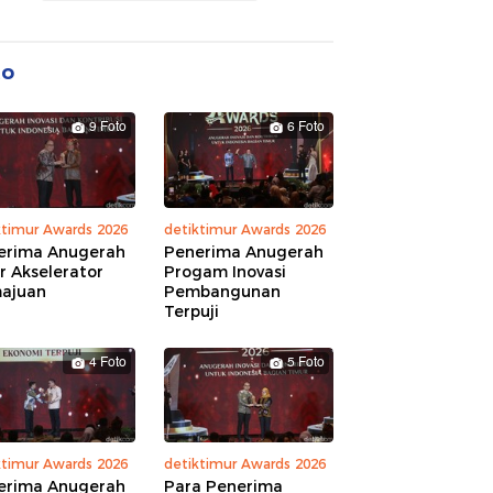
to
9 Foto
6 Foto
ktimur Awards 2026
detiktimur Awards 2026
erima Anugerah
Penerima Anugerah
r Akselerator
Progam Inovasi
ajuan
Pembangunan
Terpuji
4 Foto
5 Foto
ktimur Awards 2026
detiktimur Awards 2026
erima Anugerah
Para Penerima