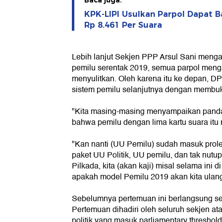
Baca juga:
KPK-LIPI Usulkan Parpol Dapat B
Rp 8.461 Per Suara
Lebih lanjut Sekjen PPP Arsul Sani menga
pemilu serentak 2019, semua parpol mengak
menyulitkan. Oleh karena itu ke depan, D
sistem pemilu selanjutnya dengan membuka
"Kita masing-masing menyampaikan pand
bahwa pemilu dengan lima kartu suara itu
"Kan nanti (UU Pemilu) sudah masuk prole
paket UU Politik, UU pemilu, dan tak nut
Pilkada, kita (akan kaji) misal selama ini d
apakah model Pemilu 2019 akan kita ulang
Sebelumnya pertemuan ini berlangsung se
Pertemuan dihadiri oleh seluruh sekjen ata
politik yang masuk parliamentary threshol