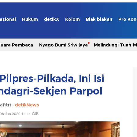
asional
Hukum
detikX
Kolom
Blak blakan
Pro Kon
Suara Pembaca
Nyago Bumi Sriwijaya
Melindungi Tuah-
ilpres-Pilkada, Ini Isi
dagri-Sekjen Parpol
afitri -
detikNews
08 Jan 2020 14:41 WIB