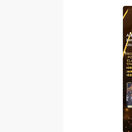
Aj
be
Usu