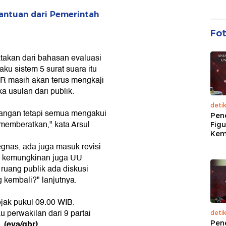
antuan dari Pemerintah
Fo
takan dari bahasan evaluasi
u sistem 5 surat suara itu
PR masih akan terus mengkaji
 usulan dari publik.
deti
angan tetapi semua mengakui
Pen
 memberatkan," kata Arsul
Figu
Kem
gnas, ada juga masuk revisi
up kemungkinan juga UU
i ruang publik ada diskusi
 kembali?" lanjutnya.
jak pukul 09.00 WIB.
u perwakilan dari 9 partai
deti
(eva/gbr)
d.
Pen