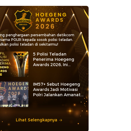
ang penghargaan persembahan detikcom
rsama POLRI kepada sosok polisi teladan.
lkan polisi teladan di sekitarmu!
5 Polisi Teladan
Penerima Hoegeng
Awards 2026, Ini
Kategori dan Kiprahnya
IM57+ Sebut Hoegeng
Awards Jadi Motivasi
Polri Jalankan Amanat
Konstitusi
Lihat Selengkapnya