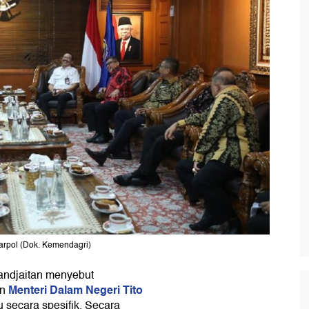
parpol (Dok. Kemendagri)
andjaitan menyebut
Menteri Dalam Negeri Tito
an
 secara spesifik. Secara