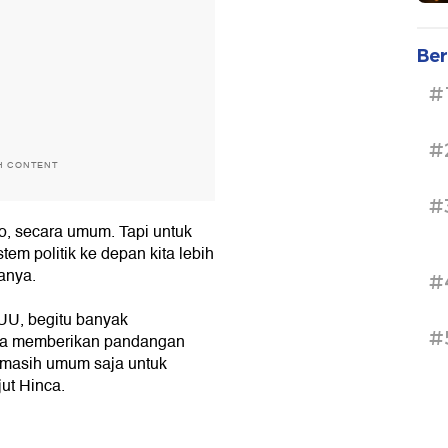
Ber
#
#
H CONTENT
#
o, secara umum. Tapi untuk
m politik ke depan kita lebih
tanya.
#
UU, begitu banyak
#
mua memberikan pandangan
di masih umum saja untuk
jut Hinca.