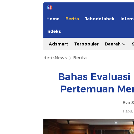
Home
Berita
Jabodetabek
Intern
Indeks
Adsmart
Terpopuler
Daerah
detikNews
Berita
Bahas Evaluasi P
Pertemuan Men
Eva S
Rabu, 