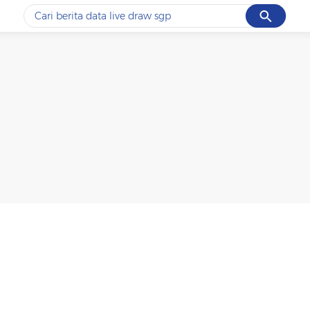
Cancel
Yang sedang ramai dicari
#1
data live draw sgp
#2
piala presiden 2026
#3
prabowo
#4
iran
#5
gempa hari ini
Promoted
Terakhir yang dicari
Loading...