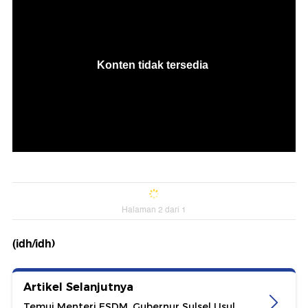
Halaman 2 dari 1
(idh/idh)
Artikel Selanjutnya
Temui Menteri ESDM, Gubernur Sulsel Usul