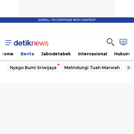
SCROLL TO CONTINUE WITH CONTENT
Home
Berita
Jabodetabek
Internasional
Hukum
Nyago Bumi Sriwijaya
Melindungi Tuah-Marwah
Ba