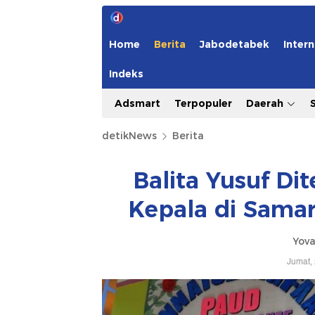
Home
Berita
Jabodetabek
Intern
Indeks
Adsmart
Terpopuler
Daerah
detikNews
Berita
Balita Yusuf D
Kepala di Samar
Yov
Jumat,