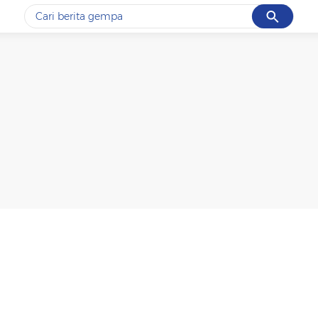
Cancel
Yang sedang ramai dicari
#1
gempa hari ini
#2
gempa
#3
iran
#4
demo
#5
prabowo
Promoted
Terakhir yang dicari
Loading...