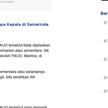
H CONTENT
Ber
#
npa Kepala di Samarinda
#
UD tersebut tidak dijelaskan
ermanen atau sementara. SK
kolah PAUD, Marlina, di
#
 sementara atau selamanya.
gil, kita serahkan SK.
#
#
PAUD tersebut yang menjadi