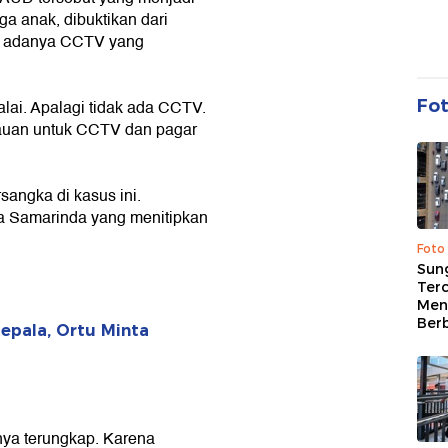
a anak, dibuktikan dari
dak adanya CCTV yang
Fo
alai. Apalagi tidak ada CCTV.
bauan untuk CCTV dan pagar
sangka di kasus ini.
a Samarinda yang menitipkan
Foto
Sung
Terc
Men
Ber
epala, Ortu Minta
a terungkap. Karena