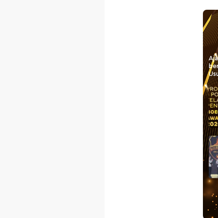
Aj
be
Usu