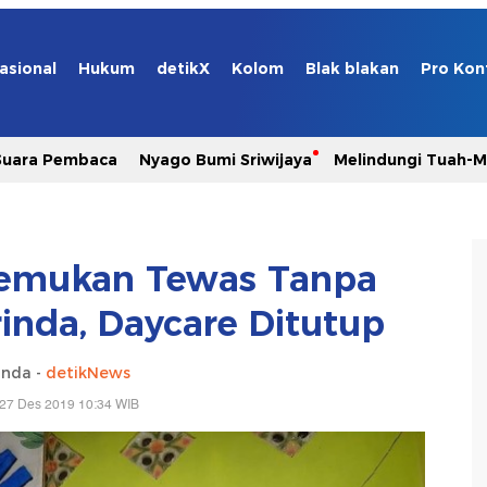
asional
Hukum
detikX
Kolom
Blak blakan
Pro Kon
Suara Pembaca
Nyago Bumi Sriwijaya
Melindungi Tuah-
itemukan Tewas Tanpa
inda, Daycare Ditutup
anda -
detikNews
 27 Des 2019 10:34 WIB