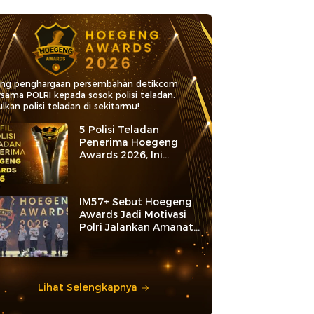
ang penghargaan persembahan detikcom
rsama POLRI kepada sosok polisi teladan.
lkan polisi teladan di sekitarmu!
5 Polisi Teladan
Penerima Hoegeng
Awards 2026, Ini
Kategori dan Kiprahnya
IM57+ Sebut Hoegeng
Awards Jadi Motivasi
Polri Jalankan Amanat
Konstitusi
Lihat Selengkapnya