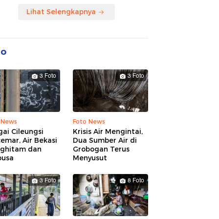
Lihat Selengkapnya
to
3 Foto
3 Foto
 News
Foto News
ai Cileungsi
Krisis Air Mengintai,
emar, Air Bekasi
Dua Sumber Air di
ghitam dan
Grobogan Terus
busa
Menyusut
3 Foto
8 Foto