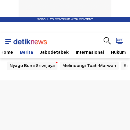
SCROLL TO CONTINUE WITH CONTENT
Home
Berita
Jabodetabek
Internasional
Hukum
Nyago Bumi Sriwijaya
Melindungi Tuah-Marwah
Ba