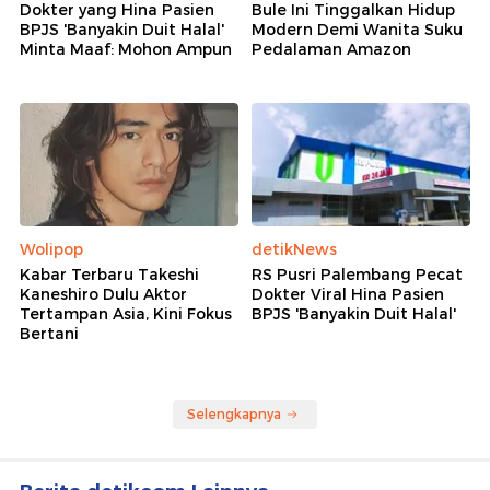
Wolipop
detikNews
Kabar Terbaru Takeshi
RS Pusri Palembang Pecat
Kaneshiro Dulu Aktor
Dokter Viral Hina Pasien
Tertampan Asia, Kini Fokus
BPJS 'Banyakin Duit Halal'
Bertani
Selengkapnya
Berita detikcom Lainnya
Terpopuler: Digigit Ular Saat
Traveling? Jangan Disedot, Ini yang
Harus Dilakukan
detikTravel
Influencer Parfum Ditangkap, Koleksi
700 Parfum Hasil Modus Penipuan