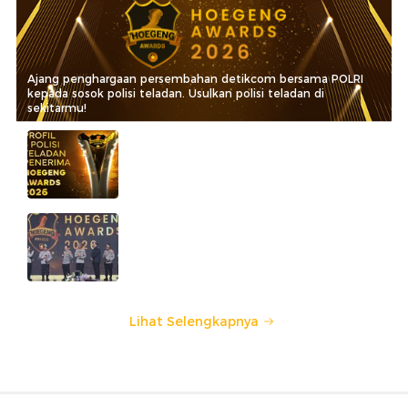
IM57+ Sebut Hoegeng Awards
Jadi Motivasi Polri Jalankan
Amanat Konstitusi
Lihat Selengkapnya
Berita Terkait
Video: Anies Baswedan Ikut Komentari Rupiah
yang Melemah
Survei Capres Indikator di Sumbar: Prabowo
60,2%, Anies Baswedan 29,3%
Pramono Sapa Anies di Acara Cap Go Meh, Cerita
Progres Sambung JIS ke Ancol