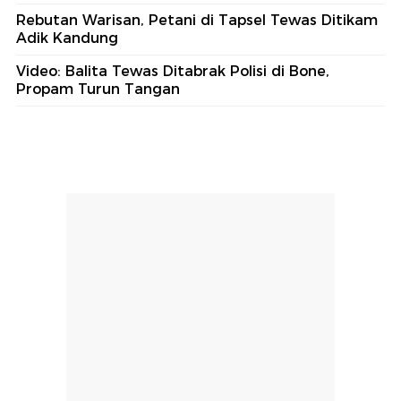
part of
Redaksi
Pedoman Media Siber
Karir
Kotak Pos