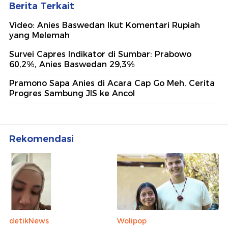
Rekomendasi
detikNews
Wolipop
Dokter yang Hina Pasien
Bule Ini Tinggalkan Hidup
BPJS 'Banyakin Duit Halal'
Modern Demi Wanita Suku
Minta Maaf: Mohon Ampun
Pedalaman Amazon