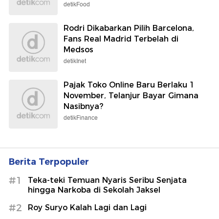
Nasibnya?
detikFinance
Berita Terpopuler
#1
Teka-teki Temuan Nyaris Seribu Senjata
hingga Narkoba di Sekolah Jaksel
#2
Roy Suryo Kalah Lagi dan Lagi
#3
Kondisi Pria di Tangerang Korban
Penganiayaan hingga Dipaksa Onani
#4
Perawat Nyinyir Pasien BPJS Viral Curhat
Nunggu 8 Jam, RSA UGM Siapkan Sanksi
#5
Serangan Tiba-tiba Rampok di Bekasi Gondol
Duit Puluhan Juta
Lihat Selengkapnya