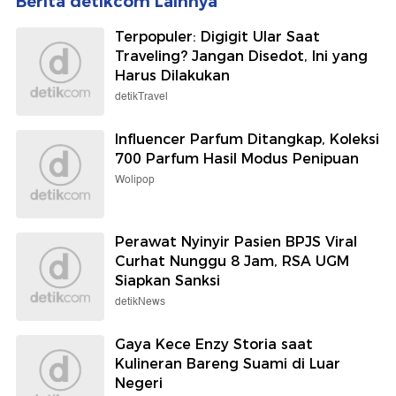
Wolipop
Perawat Nyinyir Pasien BPJS Viral
Curhat Nunggu 8 Jam, RSA UGM
Siapkan Sanksi
detikNews
Gaya Kece Enzy Storia saat
Kulineran Bareng Suami di Luar
Negeri
detikFood
Rodri Dikabarkan Pilih Barcelona,
Fans Real Madrid Terbelah di
Medsos
detikInet
Pajak Toko Online Baru Berlaku 1
November, Telanjur Bayar Gimana