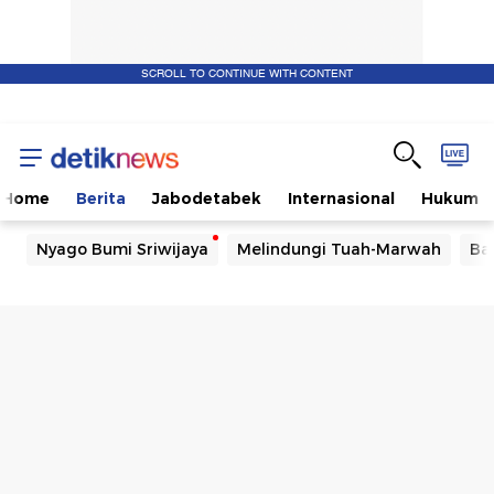
SCROLL TO CONTINUE WITH CONTENT
Home
Berita
Jabodetabek
Internasional
Hukum
Nyago Bumi Sriwijaya
Melindungi Tuah-Marwah
Ba