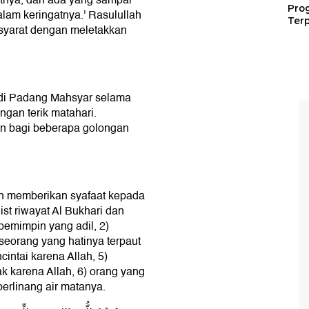
Pro
lam keringatnya.' Rasulullah
Terp
isyarat dengan meletakkan
di Padang Mahsyar selama
ngan terik matahari.
gan bagi beberapa golongan
 memberikan syafaat kepada
st riwayat Al Bukhari dan
pemimpin yang adil, 2)
eorang yang hatinya terpaut
intai karena Allah, 5)
k karena Allah, 6) orang yang
berlinang air matanya.