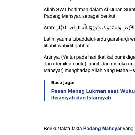
Allah SWT berfirman dalam Al Quran Surat
Padang Mahsyar, sebagai berikut
Arab: لْاَرْضِ وَالسَّمٰوٰتُ وَبَرَزُوْا لِلّٰهِ الْوَاحِدِ الْقَهَّارِ
Latin: yauma tubaddalul-arḍu gairal-arḍi
lillāhil-wāḥidil-qahhār
Artinya: (Yaitu) pada hari (ketika) bumi di
dan (demikian pula) langit, dan mereka (
Mahsyar) menghadap Allah Yang Maha Es
Baca juga:
Pesan Menag Lukman saat Wuk
Ihsaniyah dan Islamiyah
Padang Mahsyar
Berikut fakta-fakta
yang 