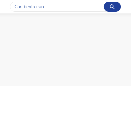
Cancel
Yang sedang ramai dicari
#1
data live draw sgp
#2
piala presiden 2026
#3
prabowo
#4
iran
#5
gempa hari ini
Promoted
Terakhir yang dicari
Loading...