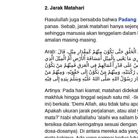
2. Jarak Matahari
Padang 
Rasulullah juga bersabda bahwa
panas. Sebab, jarak matahari hanya seje
sehingga manusia akan tenggelam dalam k
amalan masing-masing.
Arab: تُدْنَى الشَّمْسُ يَوْمَ الْقِيَامَةِ مِنَ الْخَلْقِ حَتَّى تَكُوْنَ مِنْهُمْ كَمِقْدَارِ مِيْلٍ، قَالَ
ِي مَا يَعْنِي بِالْمِيْلِ أَمَسَافَةَ اْلأَرْضِ أَمْ الْمِيْلَ الَّذِي
ّاسُ عَلَى قَدْرِ أَعْمَالِهِمْ فِي الْعَرَقِ فَمِنْهُمْ مَنْ يَكُوْنُ
 رُكْبَتَيْهِ، وَمِنْهُمْ مَنْ يَكُوْنُ إِلَى حَقْوَيْهِ، وَمِنْهُمْ مَنْ
َارَ رَسُوْلُ اللهِ صَلَّى اللهُ عَلَيْهِ وَسَلَّمَ بِيَدِهِ إِلَى فِيْهِ
Artinya: Pada hari kiamat, matahari didek
makhluk hingga tinggal sejauh satu mil. -S
ini) berkata: 'Demi Allah, aku tidak tahu 
Apakah ukuran jarak perjalanan, atau alat
mata?' Nabi shallallahu 'alaihi wa sallam
tersiksa dalam keringatnya sesuai dengan
dosa-dosanya). Di antara mereka ada yan
mata kakinya. Ada yang sampai kedua lut