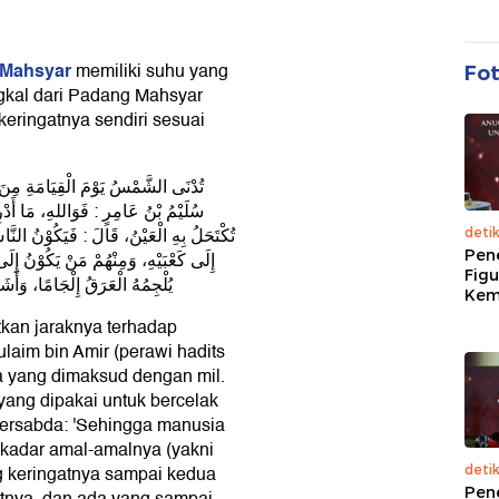
Mahsyar
memiliki suhu yang
Fo
ngkal dari Padang Mahsyar
eringatnya sendiri sesuai
سُلَيْمُ بْنُ عَامِرٍ : فَوَاللهِ، مَا أَدْر
تُكْتَحَلُ بِهِ الْعَيْنُ، قَالَ : فَيَكُوْنُ النَ
deti
Pen
إِلَى كَعْبَيْهِ، وَمِنْهُمْ مَنْ يَكُوْنُ إِلَى
Figu
يُلْجِمُهُ الْعَرَقُ إِلْجَامًا، وَأَش
Kem
atkan jaraknya terhadap
ulaim bin Amir (perawi hadits
apa yang dimaksud dengan mil.
 yang dipakai untuk bercelak
 bersabda: 'Sehingga manusia
 kadar amal-amalnya (yakni
g keringatnya sampai kedua
deti
Pen
utnya, dan ada yang sampai