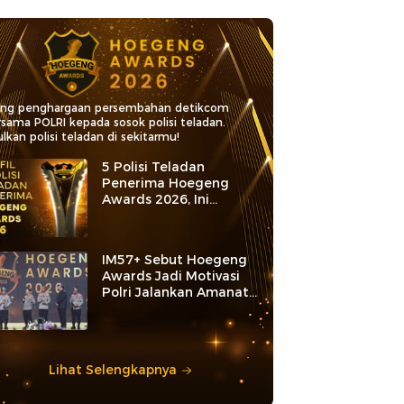
ang penghargaan persembahan detikcom
rsama POLRI kepada sosok polisi teladan.
lkan polisi teladan di sekitarmu!
5 Polisi Teladan
Penerima Hoegeng
Awards 2026, Ini
Kategori dan Kiprahnya
IM57+ Sebut Hoegeng
Awards Jadi Motivasi
Polri Jalankan Amanat
Konstitusi
Lihat Selengkapnya