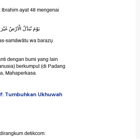
 Ibrahim ayat 48 mengenai
يَوْمَ تُبَدَّلُ الْاَرْضُ غَيْرَ ا
 was-samāwātu wa barazụ
ganti dengan bumi yang lain
manusia) berkumpul (di Padang
a, Mahaperkasa.
uf: Tumbuhkan Ukhuwah
dirangkum detikcom: