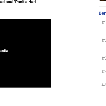
d soal 'Panitia Hari
Ber
#
#
#
#
#