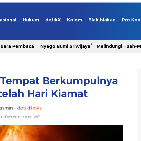
asional
Hukum
detikX
Kolom
Blak blakan
Pro Kon
Suara Pembaca
Nyago Bumi Sriwijaya
Melindungi Tuah-
 Tempat Berkumpulnya
telah Hari Kiamat
Yasmin -
detikNews
 07 Des 2019 12:00 WIB