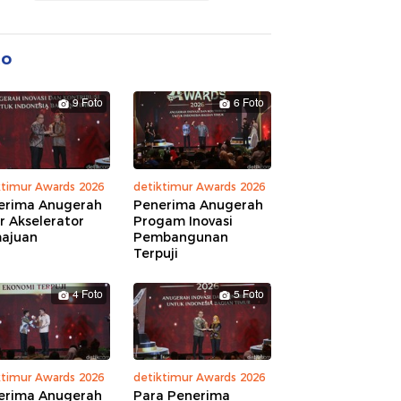
to
9 Foto
6 Foto
ktimur Awards 2026
detiktimur Awards 2026
erima Anugerah
Penerima Anugerah
r Akselerator
Progam Inovasi
ajuan
Pembangunan
Terpuji
4 Foto
5 Foto
ktimur Awards 2026
detiktimur Awards 2026
erima Anugerah
Para Penerima