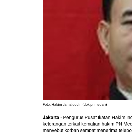
Foto: Hakim Jamaluddin (dok.pnmedan)
Jakarta
-
Pengurus Pusat Ikatan Hakim In
keterangan terkait kematian hakim PN Med
menyebut korban sempat menerima telepon 