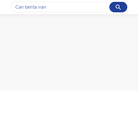
Cancel
Yang sedang ramai dicari
#1
data live draw sgp
#2
piala presiden 2026
#3
prabowo
#4
iran
#5
gempa hari ini
Promoted
Terakhir yang dicari
Loading...