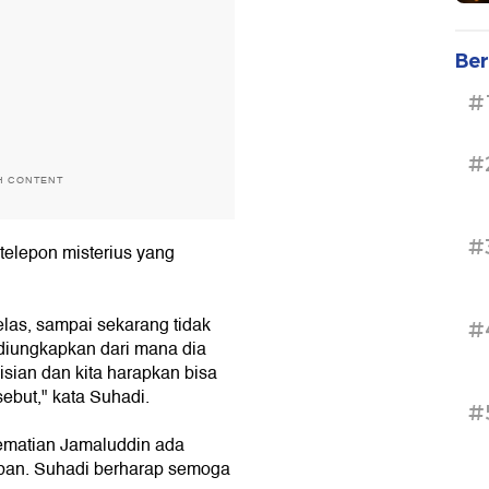
Ber
#
#
H CONTENT
#
telepon misterius yang
jelas, sampai sekarang tidak
#
 diungkapkan dari mana dia
lisian dan kita harapkan bisa
ebut," kata Suhadi.
#
ematian Jamaluddin ada
rban. Suhadi berharap semoga