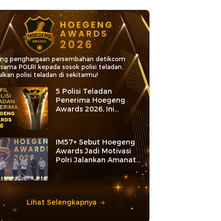
ang penghargaan persembahan detikcom
rsama POLRI kepada sosok polisi teladan.
lkan polisi teladan di sekitarmu!
5 Polisi Teladan
Penerima Hoegeng
Awards 2026, Ini
Kategori dan Kiprahnya
IM57+ Sebut Hoegeng
Awards Jadi Motivasi
Polri Jalankan Amanat
Konstitusi
Lihat Selengkapnya