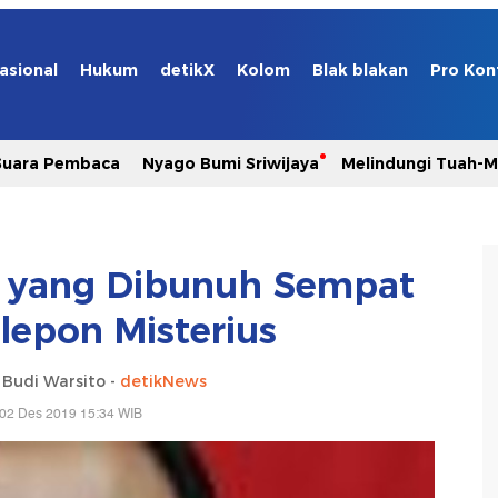
asional
Hukum
detikX
Kolom
Blak blakan
Pro Kon
Suara Pembaca
Nyago Bumi Sriwijaya
Melindungi Tuah-
 yang Dibunuh Sempat
lepon Misterius
 Budi Warsito -
detikNews
 02 Des 2019 15:34 WIB