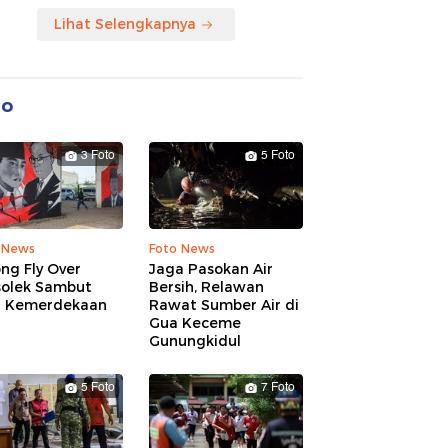
Lihat Selengkapnya
to
3 Foto
5 Foto
 News
Foto News
ng Fly Over
Jaga Pasokan Air
solek Sambut
Bersih, Relawan
 Kemerdekaan
Rawat Sumber Air di
Gua Keceme
Gunungkidul
5 Foto
7 Foto