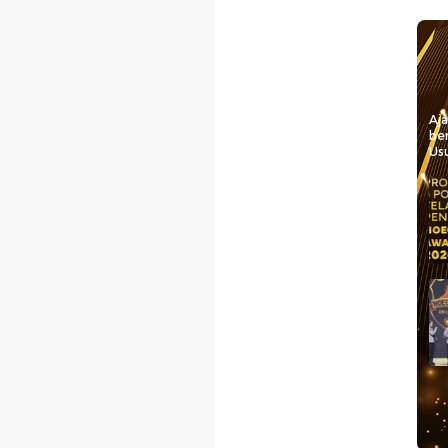
Aj
be
Usu