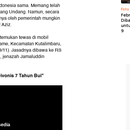
Indonesia sama. Memang telah
Foto
ndang Undang. Namun, secara
Febr
hnya oleh pemerintah mungkin
Dib
 Aziz.
untu
9
temukan tewas di mobil
Rame, Kecamatan Kutalimbaru,
9/11). Jasadnya dibawa ke RS
a, jenazah Jamaluddin
ivonis 7 Tahun Bui"