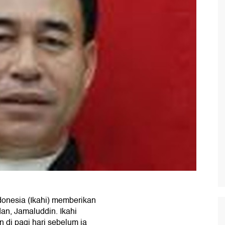
donesia (Ikahi) memberikan
an, Jamaluddin. Ikahi
di pagi hari sebelum ia