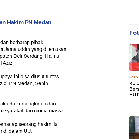
han Hakim PN Medan
Fo
edan berharap pihak
im Jamaluddin yang ditemukan
paten Deli Serdang. Hal itu
 Aziz.
paya ini bisa diusut tuntas
Foto
iz di PN Medan, Senin
Kolo
Ber
HUT
tidak ada kemungkinan dan
masyarakat dan media massa.
erhadap seorang hakim, ia
r di dalam UU.