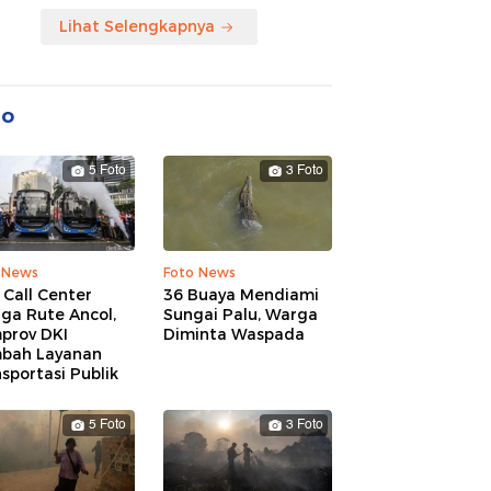
Lihat Selengkapnya
to
5 Foto
3 Foto
 News
Foto News
 Call Center
36 Buaya Mendiami
ga Rute Ancol,
Sungai Palu, Warga
prov DKI
Diminta Waspada
bah Layanan
sportasi Publik
5 Foto
3 Foto