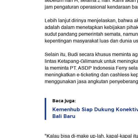
sebelum hari H, selama 2 hari. Kami akan
jam pengaturan operasional kendaraan bara
Lebih lanjut dirinya menjelaskan, bahwa 
adalah dalam menetapkan kebijakan pihakn
sudut pandang pemerintah semata, namun
kepentingan masyarakat luas dan dunia u
Selain itu, Budi secara khusus meminta a
lintas Ketapang-Gilimanuk untuk meningka
Ia meminta PT. ASDP Indonesia Ferry sela
meningkatkan e-ticketing dan cashless k
menggunakan jasa angkutan penyeberang
Baca juga:
Kemenhub Siap Dukung Konektiv
Bali Baru
"Kalau bisa di-make up-lah, kapal-kapal itu