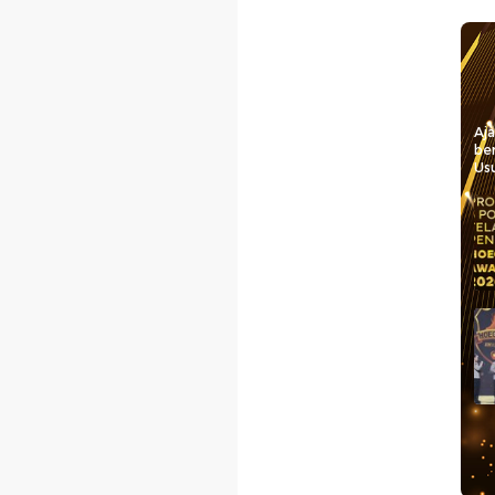
Aj
be
Usu