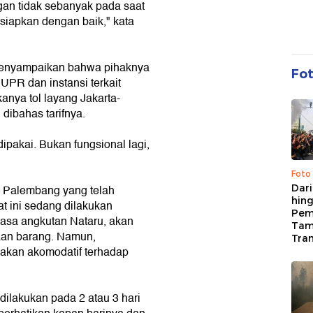
an tidak sebanyak pada saat
siapkan dengan baik," kata
i menyampaikan bahwa pihaknya
Fo
UPR dan instansi terkait
anya tol layang Jakarta-
dibahas tarifnya.
dipakai. Bukan fungsional lagi,
Foto
Dari
i Palembang yang telah
hing
at ini sedang dilakukan
Pem
masa angkutan Nataru, akan
Tam
aan barang. Namun,
Tran
 akan akomodatif terhadap
ilakukan pada 2 atau 3 hari