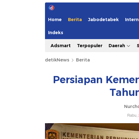
Home
Berita
Jabodetabek
Intern
Indeks
Adsmart
Terpopuler
Daerah
detikNews
Berita
Persiapan Kemen
Tahun
Nurcho
Rabu, 