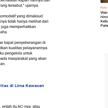
 perhatikan kapan harinya dan
ng tersebut," ujarnya.
Foto
War
akomodatif yang dimaksud
Hind
ya tidak hanya melihat dari
Keb
Pal
 juga memperhatikan
saha.
gar kapal penyeberangan di
tkan kualitas pelayanannya.
ku pengelola untuk
epada masyarakat yang akan
an.
itas di Lima Kawasan
, entah itu AC-nya, atau