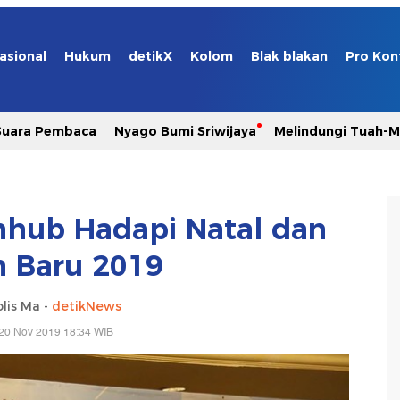
asional
Hukum
detikX
Kolom
Blak blakan
Pro Kon
Suara Pembaca
Nyago Bumi Sriwijaya
Melindungi Tuah-
hub Hadapi Natal dan
 Baru 2019
lis Ma -
detikNews
20 Nov 2019 18:34 WIB