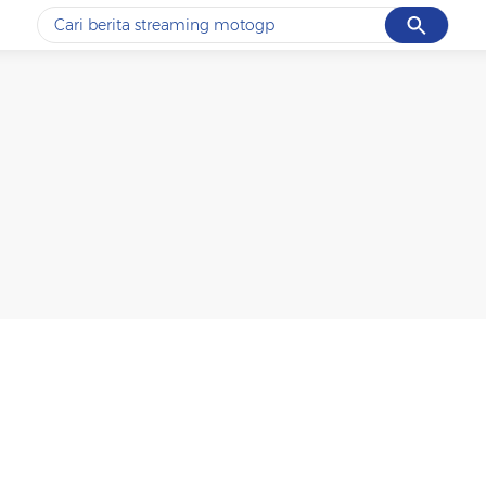
Cancel
Yang sedang ramai dicari
#1
ketik
#2
bromo
#3
streaming motogp
#4
prabowo
#5
data live draw sgp
Promoted
Terakhir yang dicari
Loading...