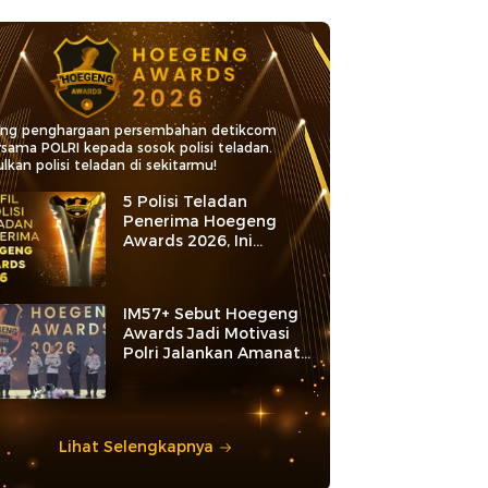
ang penghargaan persembahan detikcom
rsama POLRI kepada sosok polisi teladan.
lkan polisi teladan di sekitarmu!
5 Polisi Teladan
Penerima Hoegeng
Awards 2026, Ini
Kategori dan Kiprahnya
IM57+ Sebut Hoegeng
Awards Jadi Motivasi
Polri Jalankan Amanat
Konstitusi
Lihat Selengkapnya