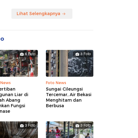
Lihat Selengkapnya
to
6 Foto
3 Foto
 News
Foto News
ertiban
Sungai Cileungsi
unan Liar di
Tercemar, Air Bekasi
ah Abang
Menghitam dan
hkan Fungsi
Berbusa
inase
3 Foto
3 Foto