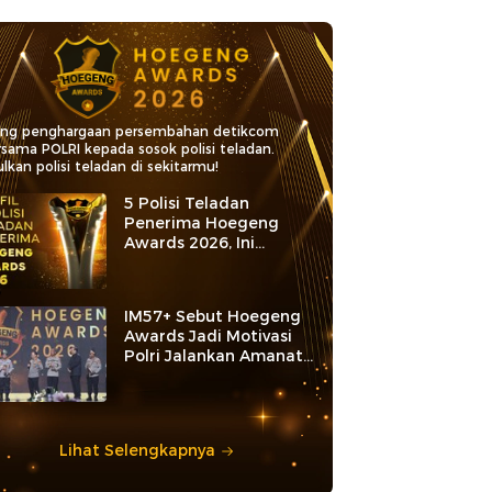
ang penghargaan persembahan detikcom
rsama POLRI kepada sosok polisi teladan.
lkan polisi teladan di sekitarmu!
5 Polisi Teladan
Penerima Hoegeng
Awards 2026, Ini
Kategori dan Kiprahnya
IM57+ Sebut Hoegeng
Awards Jadi Motivasi
Polri Jalankan Amanat
Konstitusi
Lihat Selengkapnya