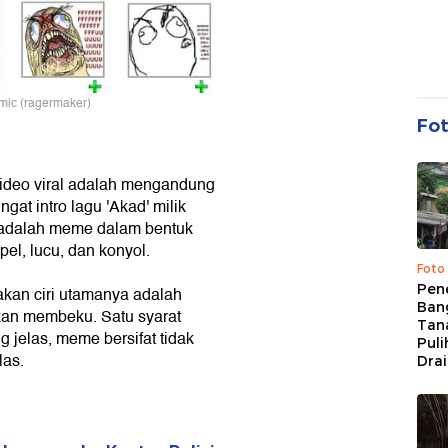
mic (
ragermaker)
Fo
video viral adalah mengandung
ngat intro lagu 'Akad' milik
 adalah meme dalam bentuk
mpel, lucu, dan konyol.
Foto
Pen
an ciri utamanya adalah
Bang
kan membeku. Satu syarat
Tan
g jelas, meme bersifat tidak
Puli
las.
Dra