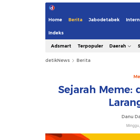
Home
Berita
Jabodetabek
Intern
Indeks
Adsmart
Terpopuler
Daerah
detikNews
Berita
Me
Sejarah Meme: d
Laran
Danu Da
Minggu,