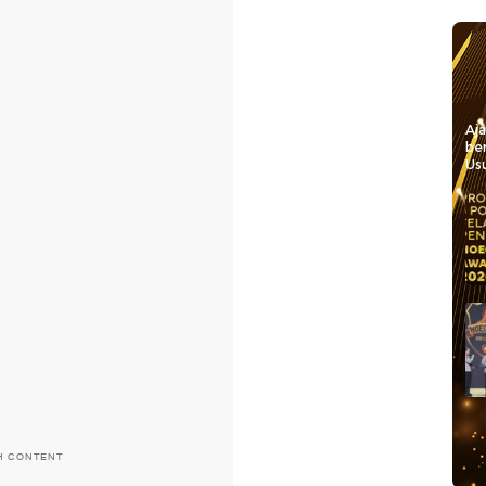
Aj
be
Usu
H CONTENT