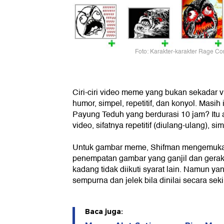
Foto: Karakter-karakter Rage Co
Ciri-ciri video meme yang bukan sekadar 
humor, simpel, repetitif, dan konyol. Masih i
Payung Teduh yang berdurasi 10 jam? Itu
video, sifatnya repetitif (diulang-ulang), si
Untuk gambar meme, Shifman mengemukak
penempatan gambar yang ganjil dan gera
kadang tidak diikuti syarat lain. Namun yan
sempurna dan jelek bila dinilai secara seki
Baca juga: