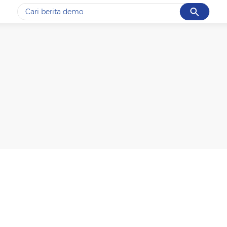
Cancel
Yang sedang ramai dicari
#1
gempa hari ini
#2
gempa
#3
prabowo
#4
iran
#5
demo
Promoted
Terakhir yang dicari
Loading...