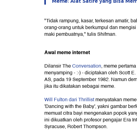
Meme: Alat Satire yang Bisa Me
"Tidak rampung, kasar, terkesan amatir,
orang-orang untuk berkumpul dan mengisi 
maki pembuatnya," tulis Shifman.
Awal meme internet
Dilansir The
Conversation
, meme pertama d
menyamping - :-) - diciptakan oleh Scott 
AS, pada 19 September 1982. Namun demik
jika itu dikatakan sebagai meme.
Will Fulton dari Thrillist
menyatakan meme p
'Dancing with the Baby', yakni gambar berf
memuat citra bayi mengenakan popok yang
ini dikuatkan oleh profesor pengajar Era In
Syracuse, Robert Thompson.