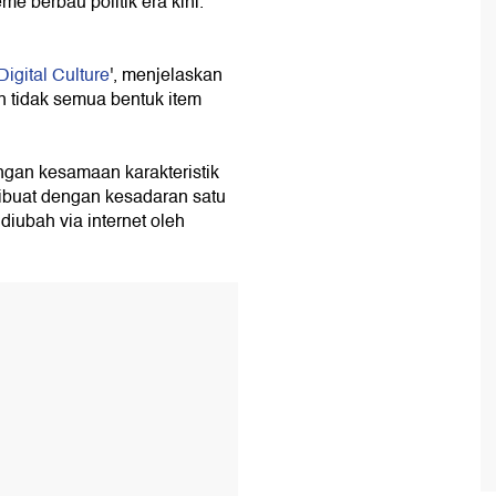
 berbau politik era kini.
igital Culture
', menjelaskan
un tidak semua bentuk item
engan kesamaan karakteristik
dibuat dengan kesadaran satu
 diubah via internet oleh