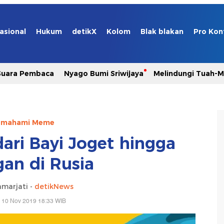
asional
Hukum
detikX
Kolom
Blak blakan
Pro Kon
Suara Pembaca
Nyago Bumi Sriwijaya
Melindungi Tuah-
mahami Meme
ari Bayi Joget hingga
gan di Rusia
marjati -
detikNews
 10 Nov 2019 18:33 WIB