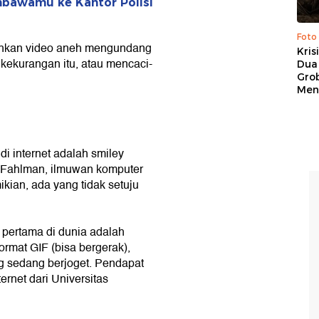
mbawamu ke Kantor Polisi
Foto
 bahkan video aneh mengundang
Kris
kekurangan itu, atau mencaci-
Dua 
Gro
Men
i internet adalah smiley
E. Fahlman, ilmuwan komputer
ian, ada yang tidak setuju
ertama di dunia adalah
ormat GIF (bisa bergerak),
 sedang berjoget. Pendapat
ternet dari Universitas