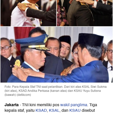
Foto: Para Kepala Staf TNI saat pelantikan. Dari kiri atas KSAL Siwi Sukma
(kiri atas), KSAD Andika Perkasa (kanan atas) dan KSAU Yuyu Sutisna
(bawah) (detikcom)
Jakarta
- TNI kini memiliki pos
wakil panglima
. Tiga
kepala staf, yaitu
KSAD
,
KSAL
, dan
KSAU
disebut