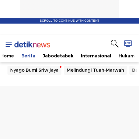
SCROLL TO CONTINUE WITH CONTENT
Home
Berita
Jabodetabek
Internasional
Hukum
Nyago Bumi Sriwijaya
Melindungi Tuah-Marwah
Ba