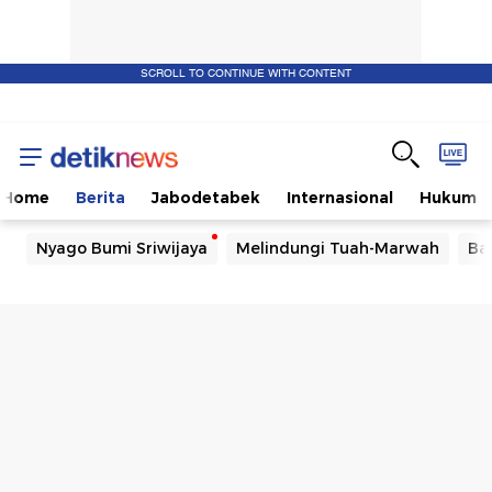
SCROLL TO CONTINUE WITH CONTENT
Home
Berita
Jabodetabek
Internasional
Hukum
Nyago Bumi Sriwijaya
Melindungi Tuah-Marwah
Ba