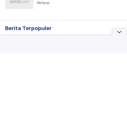
Wolipop
Berita Terpopuler
#1
Polisi Dalami Identitas Febrio Adiono Terkait
Kematian Sutrimo
#2
Malam Ketika Pesepeda Menuntut Ruang
#3
Polisi Ungkap Pemicu Cekcok Saepul hingga
Mutilasi Pria di Depok
#4
Anak Ungkap Kondisi Joe Biden Melemah
Akibat Kanker Mulai Menyebar
#5
Polisi Segera Ekshumasi Jasad Sutrimo untuk
Usut Penyebab Kematian
Lihat Selengkapnya