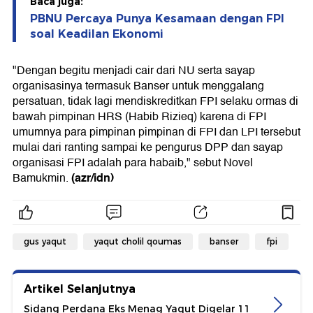
Baca juga:
PBNU Percaya Punya Kesamaan dengan FPI
soal Keadilan Ekonomi
"Dengan begitu menjadi cair dari NU serta sayap
organisasinya termasuk Banser untuk menggalang
persatuan, tidak lagi mendiskreditkan FPI selaku ormas di
bawah pimpinan HRS (Habib Rizieq) karena di FPI
umumnya para pimpinan pimpinan di FPI dan LPI tersebut
mulai dari ranting sampai ke pengurus DPP dan sayap
organisasi FPI adalah para habaib," sebut Novel
(azr/idn)
Bamukmin.
gus yaqut
yaqut cholil qoumas
banser
fpi
Artikel Selanjutnya
Sidang Perdana Eks Menag Yaqut Digelar 11