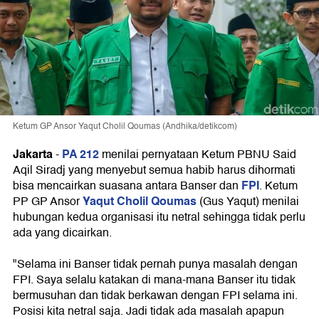
Ketum GP Ansor Yaqut Cholil Qoumas (Andhika/detikcom)
Jakarta
PA 212
-
menilai pernyataan Ketum PBNU Said
Aqil Siradj yang menyebut semua habib harus dihormati
FPI
bisa mencairkan suasana antara Banser dan
. Ketum
Yaqut Cholil Qoumas
PP GP Ansor
(Gus Yaqut) menilai
hubungan kedua organisasi itu netral sehingga tidak perlu
ada yang dicairkan.
"Selama ini Banser tidak pernah punya masalah dengan
FPI. Saya selalu katakan di mana-mana Banser itu tidak
bermusuhan dan tidak berkawan dengan FPI selama ini.
Posisi kita netral saja. Jadi tidak ada masalah apapun