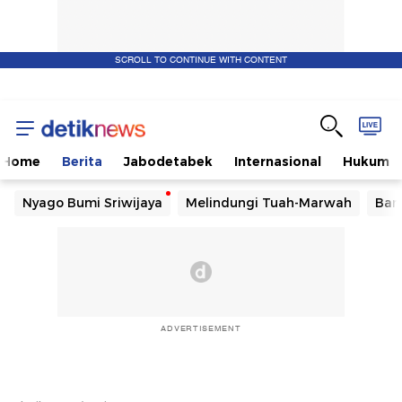
SCROLL TO CONTINUE WITH CONTENT
Home
Berita
Jabodetabek
Internasional
Hukum
Nyago Bumi Sriwijaya
Melindungi Tuah-Marwah
Ban
ADVERTISEMENT