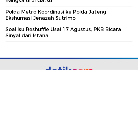
Rangka di Jl Gatsu
Polda Metro Koordinasi ke Polda Jateng
Ekshumasi Jenazah Sutrimo
Soal Isu Reshuffle Usai 17 Agustus, PKB Bicara
Sinyal dari Istana
part of
Redaksi
Pedoman Media Siber
Karir
Kotak Pos
Info Iklan
Privacy Policy
Disclaimer