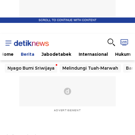
SCROLL TO CONTINUE WITH CONTENT
Home
Berita
Jabodetabek
Internasional
Hukum
Nyago Bumi Sriwijaya
Melindungi Tuah-Marwah
Ban
ADVERTISEMENT