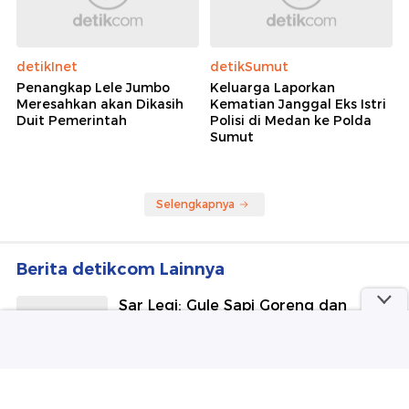
detikInet
detikSumut
Penangkap Lele Jumbo
Keluarga Laporkan
Meresahkan akan Dikasih
Kematian Janggal Eks Istri
Duit Pemerintah
Polisi di Medan ke Polda
Sumut
Selengkapnya
Berita detikcom Lainnya
Sar Legi: Gule Sapi Goreng dan
Tongseng Sedap Jogja Diboyong ke
Jakarta
detikFood