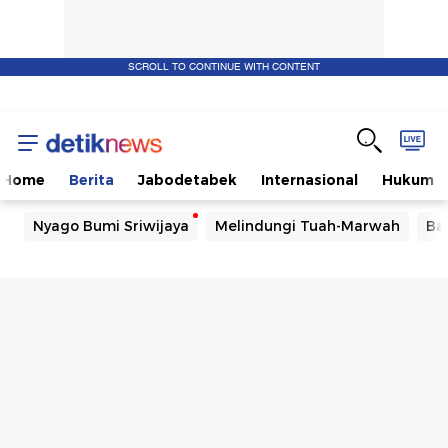
SCROLL TO CONTINUE WITH CONTENT
Home
Berita
Jabodetabek
Internasional
Hukum
Nyago Bumi Sriwijaya
Melindungi Tuah-Marwah
Ba