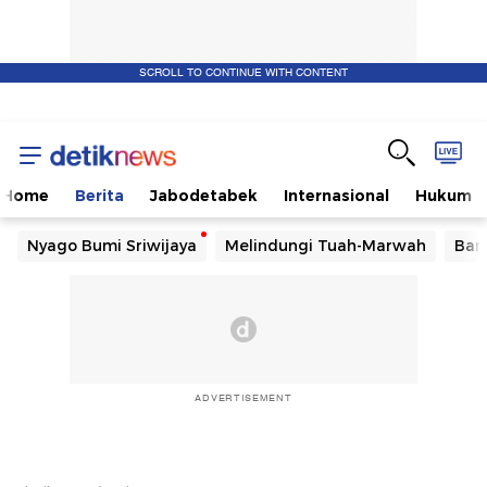
SCROLL TO CONTINUE WITH CONTENT
Home
Berita
Jabodetabek
Internasional
Hukum
Nyago Bumi Sriwijaya
Melindungi Tuah-Marwah
Ban
ADVERTISEMENT