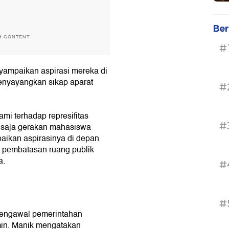
Ber
H CONTENT
#
yampaikan aspirasi mereka di
menyayangkan sikap aparat
#
i terhadap represifitas
#
h saja gerakan mahasiswa
paikan aspirasinya di depan
h pembatasan ruang publik
a.
#
#
engawal pemerintahan
min. Manik mengatakan