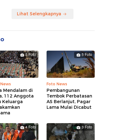
Lihat Selengkapnya
to
5 Foto
5 Foto
 News
Foto News
a Mendalam di
Pembangunan
a, 112 Anggota
Tembok Perbatasan
u Keluarga
AS Berlanjut, Pagar
akamkan
Lama Mulai Dicabut
sama
4 Foto
3 Foto