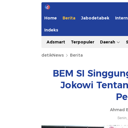
Home
Berita
Jabodetabek
Intern
Indeks
Adsmart
Terpopuler
Daerah
detikNews
Berita
BEM SI Singgun
Jokowi Tentan
Pe
Ahmad B
Senin,