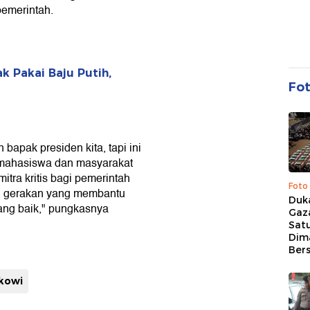
pemerintah.
k Pakai Baju Putih,
Fo
bapak presiden kita, tapi ini
 mahasiswa dan masyarakat
ra kritis bagi pemerintah
Foto
k, gerakan yang membantu
Duk
ang baik," pungkasnya
Gaz
Sat
Dim
Ber
okowi