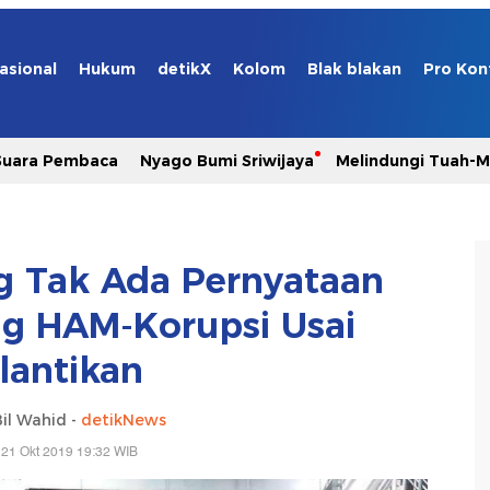
asional
Hukum
detikX
Kolom
Blak blakan
Pro Kon
Suara Pembaca
Nyago Bumi Sriwijaya
Melindungi Tuah-
g Tak Ada Pernyataan
g HAM-Korupsi Usai
lantikan
il Wahid -
detikNews
 21 Okt 2019 19:32 WIB