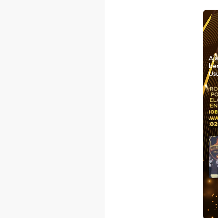
Aj
be
Usu