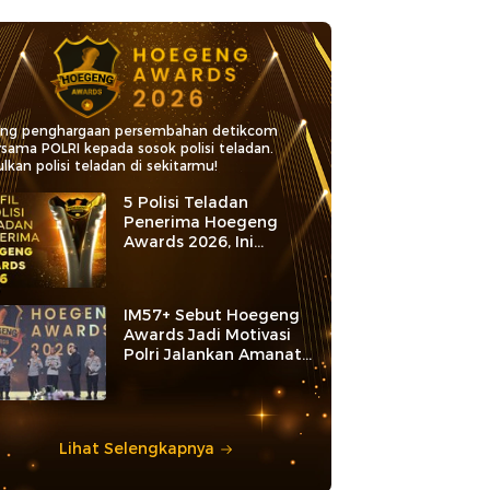
ang penghargaan persembahan detikcom
rsama POLRI kepada sosok polisi teladan.
lkan polisi teladan di sekitarmu!
5 Polisi Teladan
Penerima Hoegeng
Awards 2026, Ini
Kategori dan Kiprahnya
IM57+ Sebut Hoegeng
Awards Jadi Motivasi
Polri Jalankan Amanat
Konstitusi
Lihat Selengkapnya