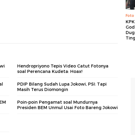
Foto
KPK 
God
Duga
Tin
owi
Hendropriyono Tepis Video Catut Fotonya
soal Perencana Kudeta: Hoax!
al
PDIP Bilang Sudah Lupa Jokowi, PSI: Tapi
Masih Terus Diomongin
BEM
Poin-poin Pengamat soal Mundurnya
Presiden BEM Unmul Usai Foto Bareng Jokowi