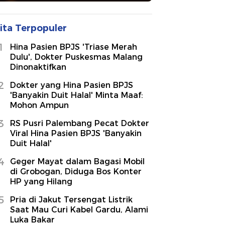
ita Terpopuler
1
Hina Pasien BPJS 'Triase Merah
Dulu', Dokter Puskesmas Malang
Dinonaktifkan
2
Dokter yang Hina Pasien BPJS
'Banyakin Duit Halal' Minta Maaf:
Mohon Ampun
3
RS Pusri Palembang Pecat Dokter
Viral Hina Pasien BPJS 'Banyakin
Duit Halal'
4
Geger Mayat dalam Bagasi Mobil
di Grobogan, Diduga Bos Konter
HP yang Hilang
5
Pria di Jakut Tersengat Listrik
Saat Mau Curi Kabel Gardu, Alami
Luka Bakar