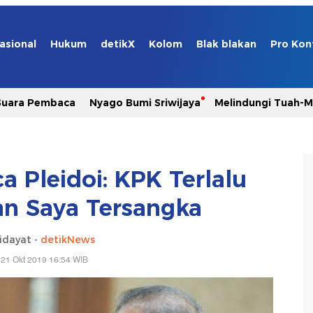
asional
Hukum
detikX
Kolom
Blak blakan
Pro Kon
Suara Pembaca
Nyago Bumi Sriwijaya
Melindungi Tuah-
a Pleidoi: KPK Terlalu
an Saya Tersangka
idayat -
detikNews
 21 Okt 2019 16:54 WIB