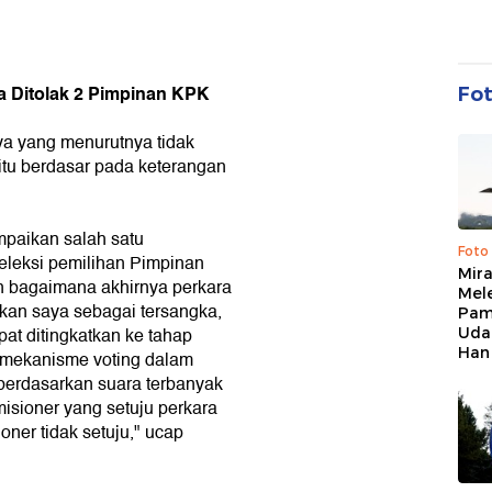
a Ditolak 2 Pimpinan KPK
Fo
ya yang menurutnya tidak
itu berdasar pada keterangan
mpaikan salah satu
Foto
seleksi pemilihan Pimpinan
Mir
n bagaimana akhirnya perkara
Mel
pkan saya sebagai tersangka,
Pam
at ditingkatkan ke tahap
Uda
Han
 mekanisme voting dalam
berdasarkan suara terbanyak
isioner yang setuju perkara
oner tidak setuju," ucap