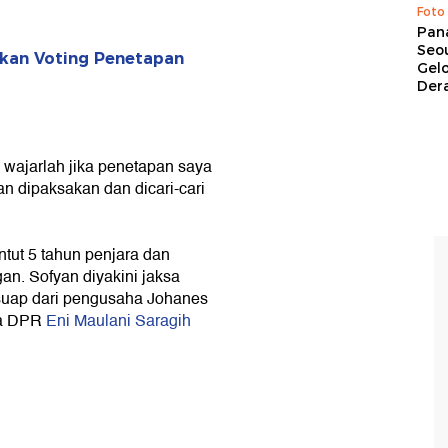
Foto
Pan
Seou
kan Voting Penetapan
Gel
Dera
 wajarlah jika penetapan saya
an dipaksakan dan dicari-cari
ntut 5 tahun penjara dan
an. Sofyan diyakini jaksa
 suap dari pengusaha Johanes
ta DPR
Eni Maulani Saragih