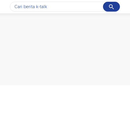
Cancel
Yang sedang ramai dicari
#1
data live draw sgp
#2
k-talk
#3
kebakaran
#4
prabowo
#5
gempa hari ini
Promoted
Terakhir yang dicari
Loading...