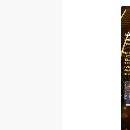
Aj
be
Usu