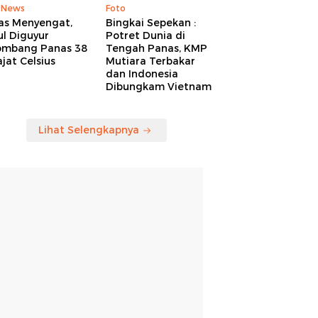
 News
Foto
as Menyengat,
Bingkai Sepekan :
l Diguyur
Potret Dunia di
ombang Panas 38
Tengah Panas, KMP
jat Celsius
Mutiara Terbakar
dan Indonesia
Dibungkam Vietnam
Lihat Selengkapnya