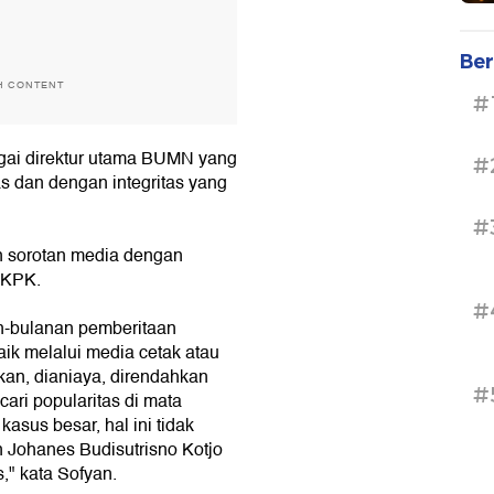
Ber
H CONTENT
#
agai direktur utama BUMN yang
#
as dan dengan integritas yang
#
 sorotan media dengan
 KPK.
#
an-bulanan pemberitaan
ik melalui media cetak atau
tkan, dianiaya, direndahkan
#
ari popularitas di mata
asus besar, hal ini tidak
 Johanes Budisutrisno Kotjo
," kata Sofyan.