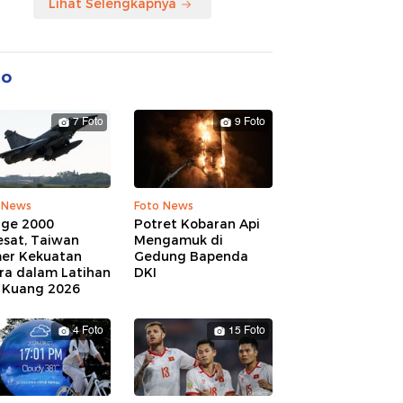
Lihat Selengkapnya
to
7 Foto
9 Foto
 News
Foto News
age 2000
Potret Kobaran Api
esat, Taiwan
Mengamuk di
er Kekuatan
Gedung Bapenda
ra dalam Latihan
DKI
 Kuang 2026
4 Foto
15 Foto