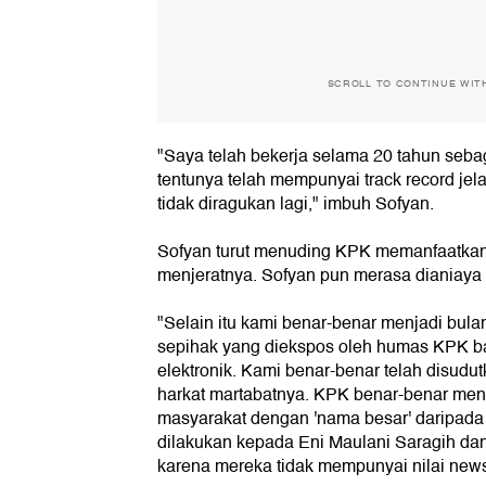
SCROLL TO CONTINUE WIT
"Saya telah bekerja selama 20 tahun seb
tentunya telah mempunyai track record jel
tidak diragukan lagi," imbuh Sofyan.
Sofyan turut menuding KPK memanfaatkan
menjeratnya. Sofyan pun merasa dianiaya
"Selain itu kami benar-benar menjadi bul
sepihak yang diekspos oleh humas KPK ba
elektronik. Kami benar-benar telah disudu
harkat martabatnya. KPK benar-benar menc
masyarakat dengan 'nama besar' daripada k
dilakukan kepada Eni Maulani Saragih dan
karena mereka tidak mempunyai nilai news