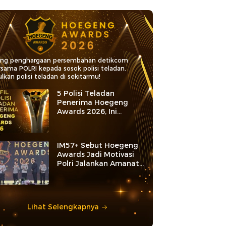
ang penghargaan persembahan detikcom
rsama POLRI kepada sosok polisi teladan.
lkan polisi teladan di sekitarmu!
5 Polisi Teladan
Penerima Hoegeng
Awards 2026, Ini
Kategori dan Kiprahnya
IM57+ Sebut Hoegeng
Awards Jadi Motivasi
Polri Jalankan Amanat
Konstitusi
Lihat Selengkapnya