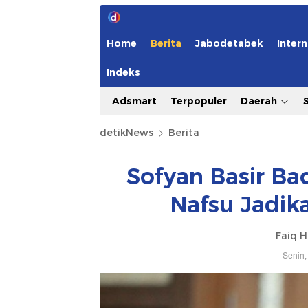
Home
Berita
Jabodetabek
Intern
Indeks
Adsmart
Terpopuler
Daerah
detikNews
Berita
Sofyan Basir Bac
Nafsu Jadik
Faiq H
Senin,