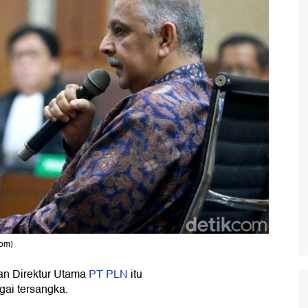
com)
an Direktur Utama
PT PLN
itu
gai tersangka.