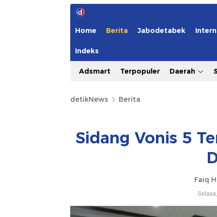
Home
Berita
Jabodetabek
Intern
Indeks
Adsmart
Terpopuler
Daerah
detikNews
Berita
Sidang Vonis 5 T
D
Faiq H
Selasa