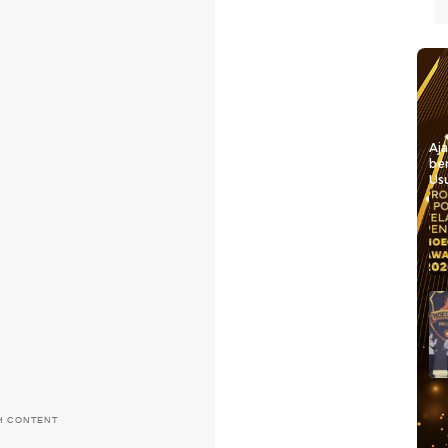
Aj
be
Usu
H CONTENT