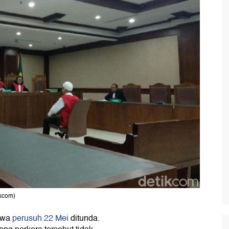
ikcom)
akwa
perusuh 22 Mei
ditunda.