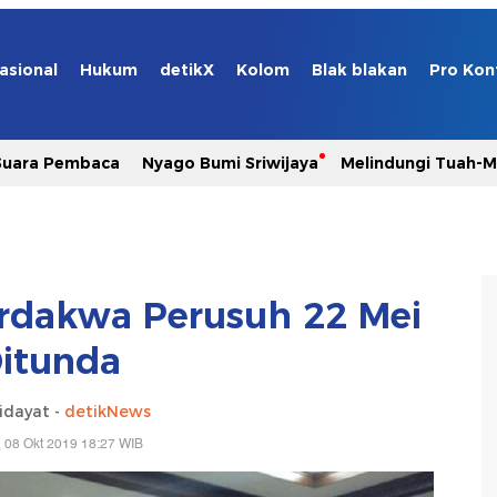
asional
Hukum
detikX
Kolom
Blak blakan
Pro Kon
Suara Pembaca
Nyago Bumi Sriwijaya
Melindungi Tuah-
erdakwa Perusuh 22 Mei
itunda
idayat -
detikNews
, 08 Okt 2019 18:27 WIB