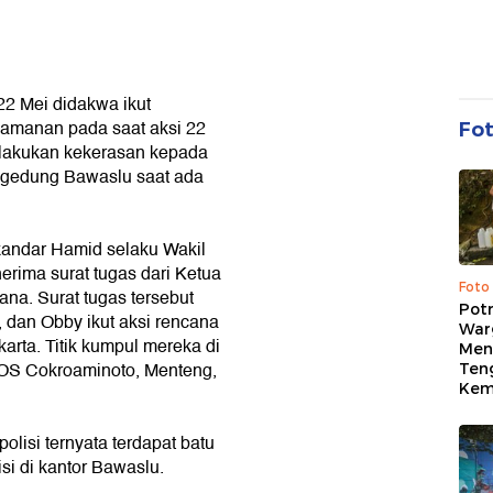
22 Mei didakwa ikut
eamanan pada saat aksi 22
Fo
elakukan kekerasan kepada
 gedung Bawaslu saat ada
skandar Hamid selaku Wakil
rima surat tugas dari Ketua
Foto
a. Surat tugas tersebut
Pot
 dan Obby ikut aksi rencana
War
arta. Titik kumpul mereka di
Menc
OS Cokroaminoto, Menteng,
Ten
Kem
olisi ternyata terdapat batu
si di kantor Bawaslu.