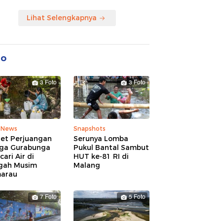
Lihat Selengkapnya
to
3 Foto
3 Foto
 News
Snapshots
ret Perjuangan
Serunya Lomba
ga Gurabunga
Pukul Bantal Sambut
ari Air di
HUT ke-81 RI di
gah Musim
Malang
arau
7 Foto
5 Foto