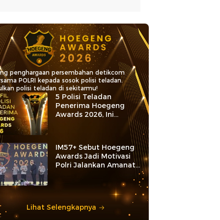
ang penghargaan persembahan detikcom
rsama POLRI kepada sosok polisi teladan.
lkan polisi teladan di sekitarmu!
5 Polisi Teladan
Penerima Hoegeng
Awards 2026, Ini
Kategori dan Kiprahnya
IM57+ Sebut Hoegeng
Awards Jadi Motivasi
Polri Jalankan Amanat
Konstitusi
Lihat Selengkapnya