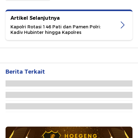
Artikel Selanjutnya
Kapolri Rotasi 146 Pati dan Pamen Polri:
Kadiv Hubinter hingga Kapolres
Berita Terkait
Anggota Komnas HAM: Korupsi Ancaman Nyata
dalam Pemenuhan HAM
Dubes Faisal Pastikan Kondisi Saudi Aman, Jadwal
Haji 2026 Sesuai Rencana
Bahas RUU Perampasan Aset, Komisi III DPR
Undang BEM, Advokat hingga Akademisi