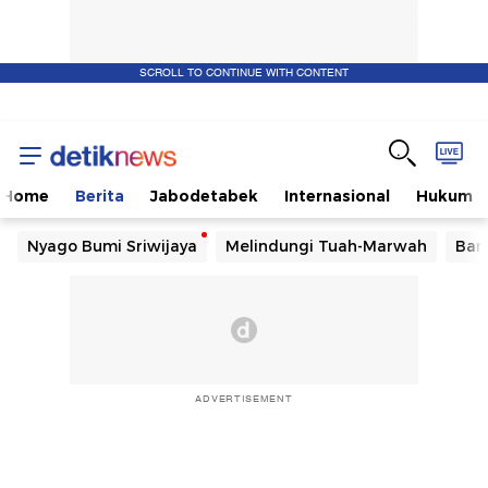
SCROLL TO CONTINUE WITH CONTENT
Home
Berita
Jabodetabek
Internasional
Hukum
Nyago Bumi Sriwijaya
Melindungi Tuah-Marwah
Ban
ADVERTISEMENT