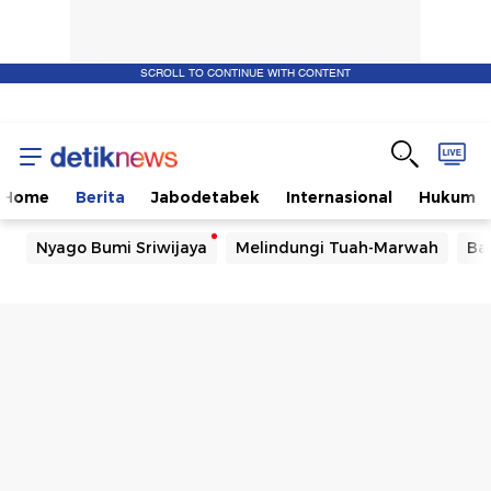
SCROLL TO CONTINUE WITH CONTENT
Home
Berita
Jabodetabek
Internasional
Hukum
Nyago Bumi Sriwijaya
Melindungi Tuah-Marwah
Ba