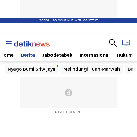
SCROLL TO CONTINUE WITH CONTENT
Home
Berita
Jabodetabek
Internasional
Hukum
Nyago Bumi Sriwijaya
Melindungi Tuah-Marwah
Ban
ADVERTISEMENT