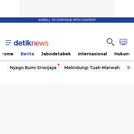
SCROLL TO CONTINUE WITH CONTENT
Home
Berita
Jabodetabek
Internasional
Hukum
Nyago Bumi Sriwijaya
Melindungi Tuah-Marwah
Ba