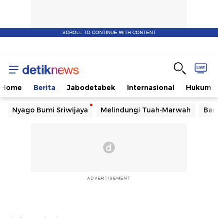
SCROLL TO CONTINUE WITH CONTENT
Home
Berita
Jabodetabek
Internasional
Hukum
Nyago Bumi Sriwijaya
Melindungi Tuah-Marwah
Ban
ADVERTISEMENT