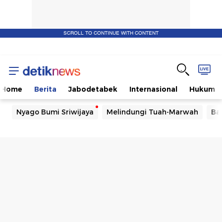
SCROLL TO CONTINUE WITH CONTENT
Home
Berita
Jabodetabek
Internasional
Hukum
Nyago Bumi Sriwijaya
Melindungi Tuah-Marwah
Ba