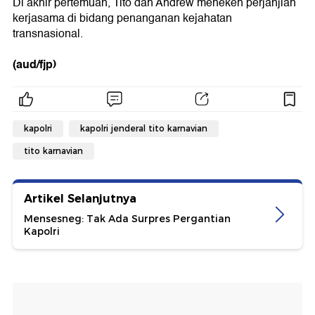
Di akhir pertemuan, Tito dan Andrew meneken perjanjian
kerjasama di bidang penanganan kejahatan
transnasional.
(aud/fjp)
kapolri
kapolri jenderal tito karnavian
tito karnavian
Artikel Selanjutnya
Mensesneg: Tak Ada Surpres Pergantian
Kapolri