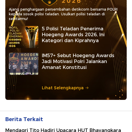
Ajang penghargaan persembahan detikcom bersama POLRI
kepada sosok polisi teladan. Usulkan polisi teladan di
sekitarmu!
5 Polisi Teladan Penerima
Hoegeng Awards 2026, Ini
Kategori dan Kiprahnya
IM57+ Sebut Hoegeng Awards
Jadi Motivasi Polri Jalankan
Amanat Konstitusi
Lihat Selengkapnya
Berita Terkait
Mendagri Tito Hadiri Upacara HUT Bhayangkara