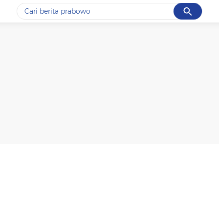
Cancel
Yang sedang ramai dicari
#1
data live draw sgp
#2
k-talk
#3
kebakaran
#4
prabowo
#5
gempa hari ini
Promoted
Terakhir yang dicari
Loading...