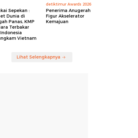
detiktimur Awards 2026
kai Sepekan :
Penerima Anugerah
et Dunia di
Figur Akselerator
gah Panas, KMP
Kemajuan
iara Terbakar
 Indonesia
ungkam Vietnam
Lihat Selengkapnya