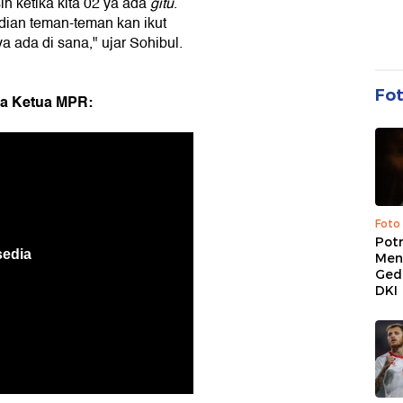
h ketika kita 02 ya ada
gitu
.
dian teman-teman kan ikut
a ada di sana," ujar Sohibul.
Fo
sa Ketua MPR:
Foto
Pot
Men
Ged
DKI