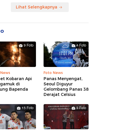
Lihat Selengkapnya
to
9 Foto
4 Foto
 News
Foto News
ret Kobaran Api
Panas Menyengat,
gamuk di
Seoul Diguyur
ung Bapenda
Gelombang Panas 38
Derajat Celsius
15 Foto
9 Foto