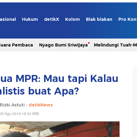
asional
Hukum
detikX
Kolom
Blak blakan
Pro Kon
Suara Pembaca
Nyago Bumi Sriwijaya
Melindungi Tuah-
tua MPR: Mau tapi Kalau
listis buat Apa?
Rizki Astuti -
detikNews
 05 Agu 2019 18:33 WIB