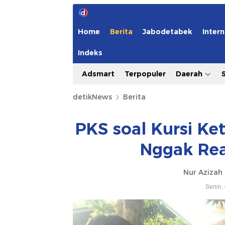
Home
Berita
Jabodetabek
Intern
Indeks
Adsmart
Terpopuler
Daerah
detikNews
Berita
PKS soal Kursi Ke
Nggak Rea
Nur Azizah 
Senin,