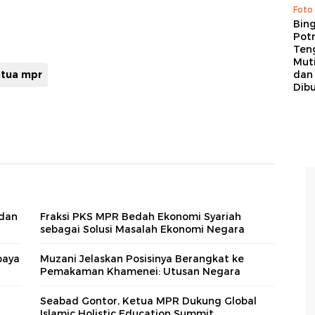
Foto
Bing
Potr
Ten
Mut
etua mpr
dan
Dib
 dan
Fraksi PKS MPR Bedah Ekonomi Syariah
sebagai Solusi Masalah Ekonomi Negara
paya
Muzani Jelaskan Posisinya Berangkat ke
Pemakaman Khamenei: Utusan Negara
Seabad Gontor, Ketua MPR Dukung Global
Islamic Holistic Education Summit