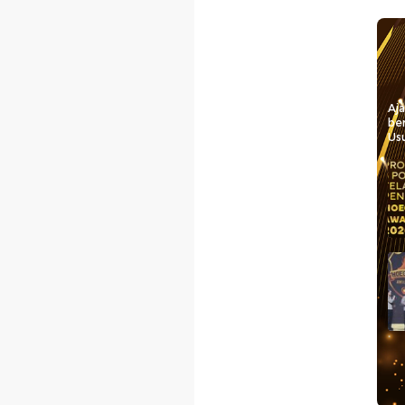
Aj
be
Usu