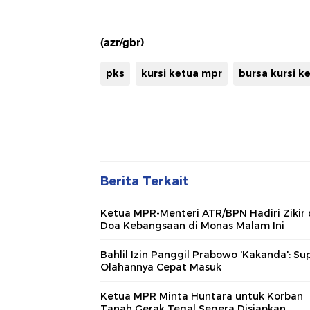
(azr/gbr)
pks
kursi ketua mpr
bursa kursi k
Berita Terkait
Ketua MPR-Menteri ATR/BPN Hadiri Zikir
Doa Kebangsaan di Monas Malam Ini
Bahlil Izin Panggil Prabowo 'Kakanda': Su
Olahannya Cepat Masuk
Ketua MPR Minta Huntara untuk Korban
Tanah Gerak Tegal Segera Disiapkan