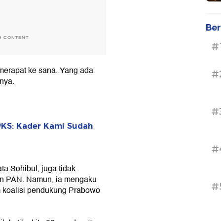
Ber
H CONTENT
#
merapat ke sana. Yang ada
#
nya.
#
 PKS: Kader Kami Sudah
#
a Sohibul, juga tidak
n PAN. Namun, ia mengaku
#
m koalisi pendukung Prabowo