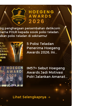
ang penghargaan persembahan detikcom
rsama POLRI kepada sosok polisi teladan.
lkan polisi teladan di sekitarmu!
5 Polisi Teladan
Penerima Hoegeng
Awards 2026, Ini
Kategori dan Kiprahnya
IM57+ Sebut Hoegeng
Awards Jadi Motivasi
Polri Jalankan Amanat
Konstitusi
Lihat Selengkapnya