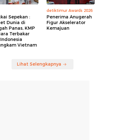
detiktimur Awards 2026
kai Sepekan :
Penerima Anugerah
et Dunia di
Figur Akselerator
gah Panas, KMP
Kemajuan
iara Terbakar
 Indonesia
ungkam Vietnam
Lihat Selengkapnya