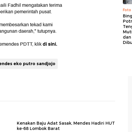
ili Fadhil mengatakan terima
Foto
erikan pemerintah pusat.
Bing
Potr
ni membesarkan tekad kami
Ten
ngunan daerah," tutupnya.
Mut
dan
Dib
di sini
.
 Kemendes PDTT, klik
ndes eko putro sandjojo
Kenakan Baju Adat Sasak, Mendes Hadiri HUT
ke-68 Lombok Barat