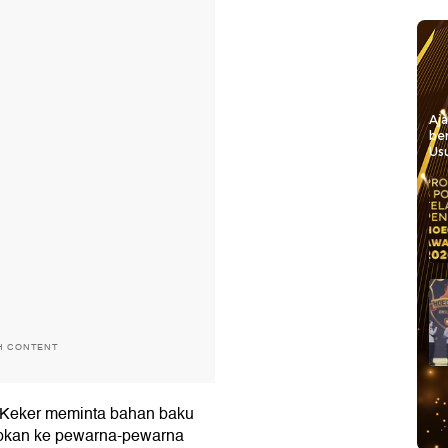
Aj
be
Usu
H CONTENT
 Keker meminta bahan baku
upkan ke pewarna-pewarna