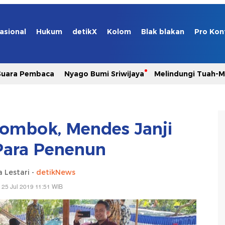
asional
Hukum
detikX
Kolom
Blak blakan
Pro Kon
Suara Pembaca
Nyago Bumi Sriwijaya
Melindungi Tuah-
ombok, Mendes Janji
Para Penenun
 Lestari -
detikNews
 25 Jul 2019 11:51 WIB