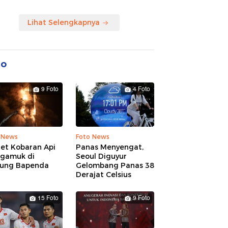
Lihat Selengkapnya
to
9 Foto
4 Foto
 News
Foto News
ret Kobaran Api
Panas Menyengat,
gamuk di
Seoul Diguyur
ung Bapenda
Gelombang Panas 38
Derajat Celsius
15 Foto
9 Foto