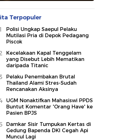
ita Terpopuler
1
Polisi Ungkap Saepul Pelaku
Mutilasi Pria di Depok Pedagang
Piscok
2
Kecelakaan Kapal Tenggelam
yang Disebut Lebih Mematikan
daripada Titanic
3
Pelaku Penembakan Brutal
Thailand Alami Stres-Sudah
Rencanakan Aksinya
4
UGM Nonaktifkan Mahasiswi PPDS
Buntut Komentar 'Orang Have' ke
Pasien BPJS
5
Damkar Sisir Tumpukan Kertas di
Gedung Bapenda DKI Cegah Api
Muncul Lagi