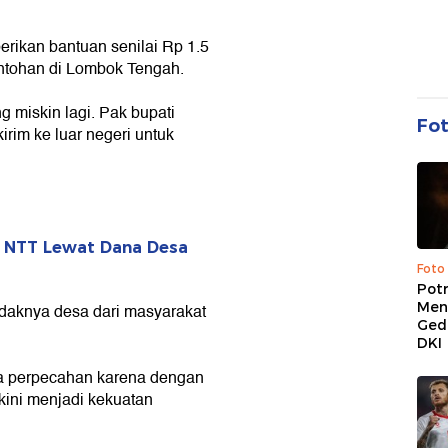
ikan bantuan senilai Rp 1.5
ntohan di Lombok Tengah.
 miskin lagi. Pak bupati
Fo
irim ke luar negeri untuk
r NTT Lewat Dana Desa
Foto
Pot
Men
daknya desa dari masyarakat
Ged
DKI
a perpecahan karena dengan
kini menjadi kekuatan