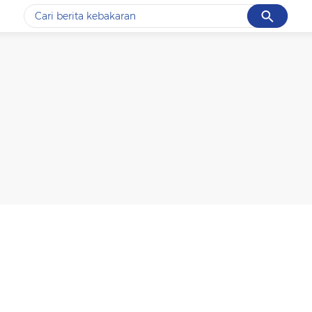
Cancel
Yang sedang ramai dicari
#1
data live draw sgp
#2
k-talk
#3
kebakaran
#4
prabowo
#5
gempa hari ini
Promoted
Terakhir yang dicari
Loading...