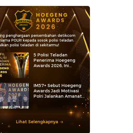
ang penghargaan persembahan detikcom
rsama POLRI kepada sosok polisi teladan.
lkan polisi teladan di sekitarmu!
5 Polisi Teladan
Penerima Hoegeng
Awards 2026, Ini
Kategori dan Kiprahnya
IM57+ Sebut Hoegeng
Awards Jadi Motivasi
Polri Jalankan Amanat
Konstitusi
Lihat Selengkapnya