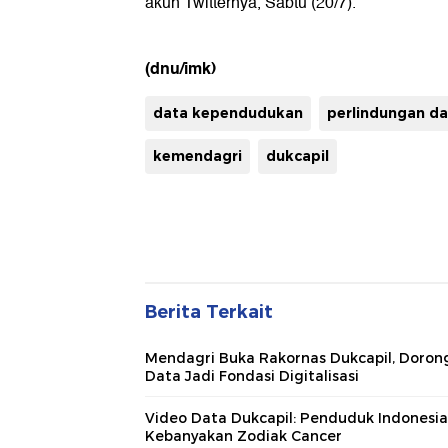
akun Twitternya, Sabtu (20/7).
(dnu/imk)
data kependudukan
perlindungan da
kemendagri
dukcapil
Berita Terkait
Mendagri Buka Rakornas Dukcapil, Doron
Data Jadi Fondasi Digitalisasi
Video Data Dukcapil: Penduduk Indonesia
Kebanyakan Zodiak Cancer