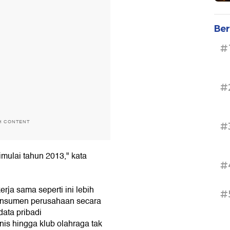
Ber
#
#
H CONTENT
#
mulai tahun 2013," kata
#
rja sama seperti ini lebih
#
onsumen perusahaan secara
ata pribadi
nis hingga klub olahraga tak