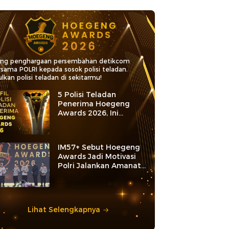
ang penghargaan persembahan detikcom
rsama POLRI kepada sosok polisi teladan.
lkan polisi teladan di sekitarmu!
5 Polisi Teladan
Penerima Hoegeng
Awards 2026, Ini
Kategori dan Kiprahnya
IM57+ Sebut Hoegeng
Awards Jadi Motivasi
Polri Jalankan Amanat
Konstitusi
Lihat Selengkapnya