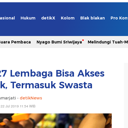
asional
Hukum
detikX
Kolom
Blak blakan
Pro Kon
Suara Pembaca
Nyago Bumi Sriwijaya
Melindungi Tuah-
27 Lembaga Bisa Akses
k, Termasuk Swasta
marjati -
detikNews
 22 Jul 2019 11:54 WIB