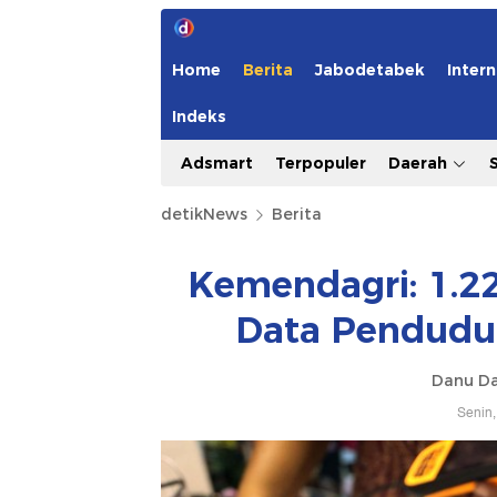
Home
Berita
Jabodetabek
Intern
Indeks
Adsmart
Terpopuler
Daerah
detikNews
Berita
Kemendagri: 1.2
Data Pendudu
Danu Da
Senin,