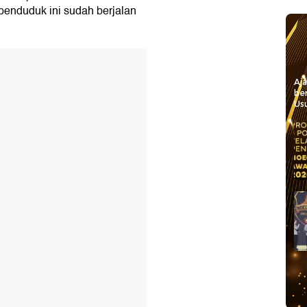
enduduk ini sudah berjalan
Aj
be
Usu