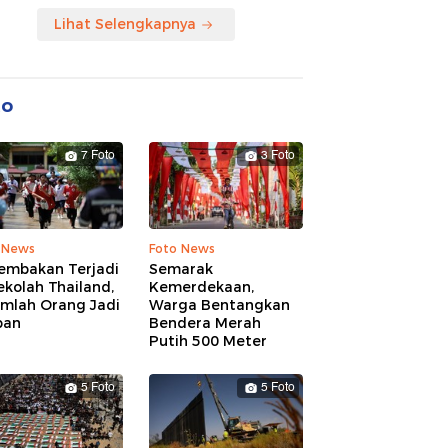
Lihat Selengkapnya
to
7 Foto
3 Foto
 News
Foto News
embakan Terjadi
Semarak
ekolah Thailand,
Kemerdekaan,
umlah Orang Jadi
Warga Bentangkan
ban
Bendera Merah
Putih 500 Meter
5 Foto
5 Foto