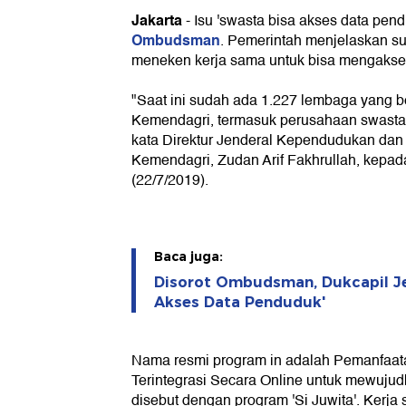
Jakarta
-
Isu 'swasta bisa akses data pend
Ombudsman
. Pemerintah menjelaskan s
meneken kerja sama untuk bisa mengakse
"Saat ini sudah ada 1.227 lembaga yang 
Kemendagri, termasuk perusahaan swasta
kata Direktur Jenderal Kependudukan dan C
Kemendagri, Zudan Arif Fakhrullah, kepa
(22/7/2019).
Baca juga:
Disorot Ombudsman, Dukcapil Je
Akses Data Penduduk'
Nama resmi program in adalah Pemanfaa
Terintegrasi Secara Online untuk mewujud
disebut dengan program 'Si Juwita'. Kerj