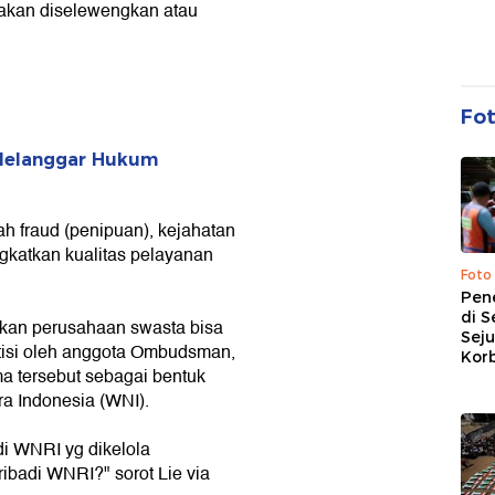
 akan diselewengkan atau
Fo
u Melanggar Hukum
 fraud (penipuan), kejahatan
katkan kualitas pelayanan
Foto
Pen
di S
kan perusahaan swasta bisa
Sej
itisi oleh anggota Ombudsman,
Kor
ama tersebut sebagai bentuk
a Indonesia (WNI).
i WNRI yg dikelola
ibadi WNRI?" sorot Lie via