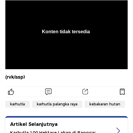
(rvk/asp)
karhutla
karhutla palangka raya
kebakaran hutan
Artikel Selanjutnya
Karhutla 100 Hektare Lahan di Banggai