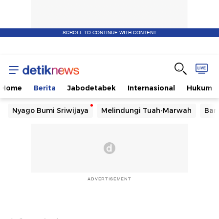
SCROLL TO CONTINUE WITH CONTENT
Home
Berita
Jabodetabek
Internasional
Hukum
Nyago Bumi Sriwijaya
Melindungi Tuah-Marwah
Ban
ADVERTISEMENT