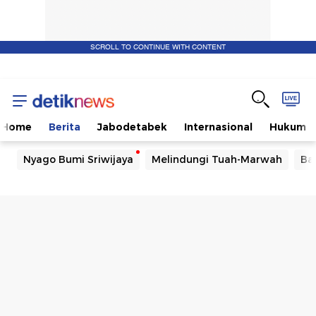
SCROLL TO CONTINUE WITH CONTENT
Home
Berita
Jabodetabek
Internasional
Hukum
Nyago Bumi Sriwijaya
Melindungi Tuah-Marwah
Ba