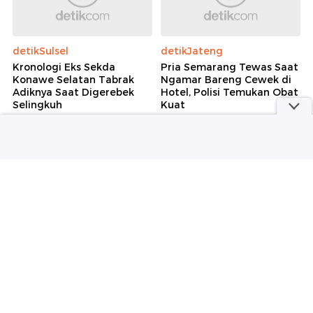
detikSulsel
detikJateng
Kronologi Eks Sekda
Pria Semarang Tewas Saat
Konawe Selatan Tabrak
Ngamar Bareng Cewek di
Adiknya Saat Digerebek
Hotel, Polisi Temukan Obat
Selingkuh
Kuat
detikHot
detikNews
Obrolan Imel Putri dan
Dokter yang Hina Pasien
Zaskia Gotik Saat Duduk
BPJS 'Banyakin Duit Halal'
Bareng Hadiri Kelulusan
Minta Maaf: Mohon Ampun
Anak