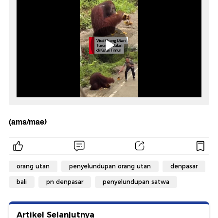
(ams/mae)
orang utan
penyelundupan orang utan
denpasar
bali
pn denpasar
penyelundupan satwa
Artikel Selanjutnya