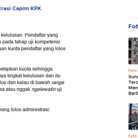
trasi Capim KPK
Fo
s kelulusan. Pendaftar yang
s pada tahap uji kompetensi
tuan kuota pendaftar yang lolos
enetapkan kuota sehingga
Foto
ya tingkat kelulusan dan itu
Sung
ulus dan kalau di bawah
range
Terc
Men
bisa atau nggak
ngelewatin
uji
Ber
ang lolos administrasi:
Foto