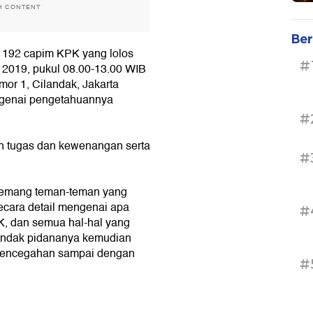
H CONTENT
Ber
p 192 capim KPK yang lolos
#
 2019, pukul 08.00-13.00 WIB
mor 1, Cilandak, Jakarta
engenai pengetahuannya
#
n tugas dan kewenangan serta
#
p memang teman-teman yang
secara detail mengenai apa
#
, dan semua hal-hal yang
i tindak pidananya kemudian
 pencegahan sampai dengan
#