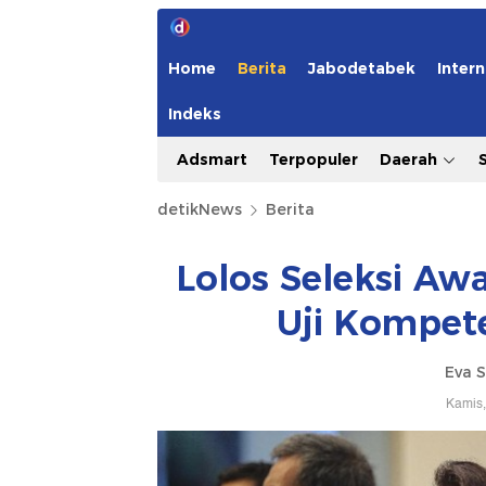
Home
Berita
Jabodetabek
Intern
Indeks
Adsmart
Terpopuler
Daerah
detikNews
Berita
Lolos Seleksi Aw
Uji Kompet
Eva S
Kamis,