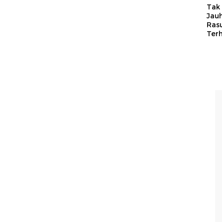
Tak 
Jauh
Ras
Ter