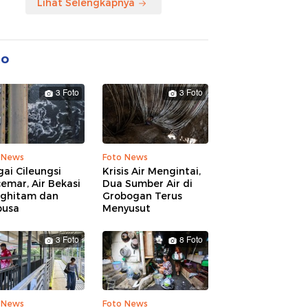
Lihat Selengkapnya
to
3 Foto
3 Foto
 News
Foto News
ai Cileungsi
Krisis Air Mengintai,
emar, Air Bekasi
Dua Sumber Air di
ghitam dan
Grobogan Terus
busa
Menyusut
3 Foto
8 Foto
 News
Foto News