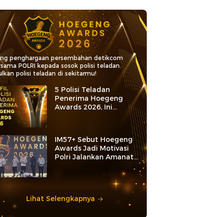
ang penghargaan persembahan detikcom
rsama POLRI kepada sosok polisi teladan.
lkan polisi teladan di sekitarmu!
5 Polisi Teladan
Penerima Hoegeng
Awards 2026, Ini
Kategori dan Kiprahnya
IM57+ Sebut Hoegeng
Awards Jadi Motivasi
Polri Jalankan Amanat
Konstitusi
Lihat Selengkapnya