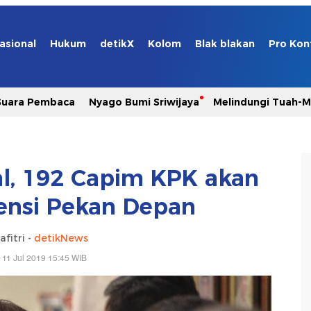
asional
Hukum
detikX
Kolom
Blak blakan
Pro Kon
Suara Pembaca
Nyago Bumi Sriwijaya
Melindungi Tuah-
al, 192 Capim KPK akan
ensi Pekan Depan
afitri -
detikNews
 11 Jul 2019 15:45 WIB