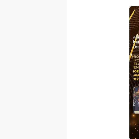
Aj
be
Usu