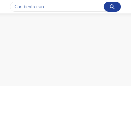
Cancel
Yang sedang ramai dicari
#1
gempa hari ini
#2
gempa
#3
iran
#4
demo
#5
prabowo
Promoted
Terakhir yang dicari
Loading...