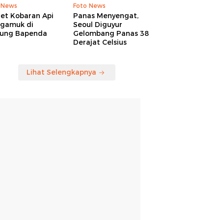
 News
Foto News
ret Kobaran Api
Panas Menyengat,
gamuk di
Seoul Diguyur
ung Bapenda
Gelombang Panas 38
Derajat Celsius
Lihat Selengkapnya