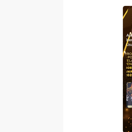
Aj
be
Usu