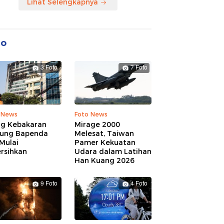
Lihat Selengkapnya
to
3 Foto
7 Foto
 News
Foto News
ng Kebakaran
Mirage 2000
ung Bapenda
Melesat, Taiwan
Mulai
Pamer Kekuatan
rsihkan
Udara dalam Latihan
Han Kuang 2026
9 Foto
4 Foto