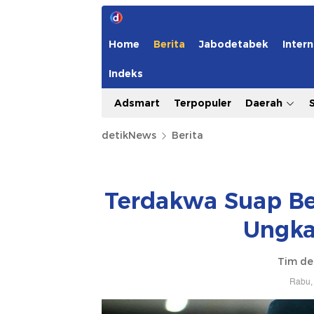
Home
Berita
Jabodetabek
Intern
Indeks
Adsmart
Terpopuler
Daerah
detikNews
Berita
Terdakwa Suap Be
Ungka
Tim de
Rabu, 