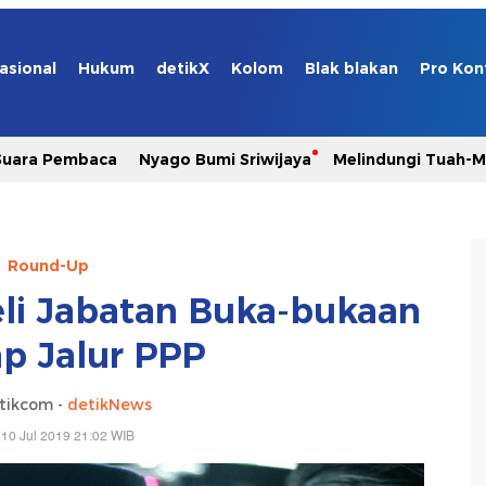
asional
Hukum
detikX
Kolom
Blak blakan
Pro Kon
Suara Pembaca
Nyago Bumi Sriwijaya
Melindungi Tuah-
Round-Up
li Jabatan Buka-bukaan
p Jalur PPP
tikcom -
detikNews
10 Jul 2019 21:02 WIB