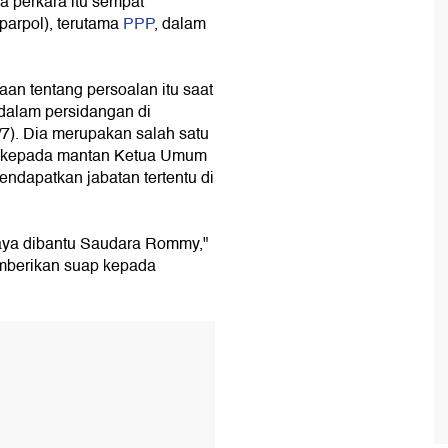
 perkara itu sempat
(parpol), terutama
PPP
, dalam
an tentang persoalan itu saat
dalam persidangan di
/7). Dia merupakan salah satu
p kepada mantan Ketua Umum
dapatkan jabatan tertentu di
aya dibantu Saudara Rommy,"
mberikan suap kepada