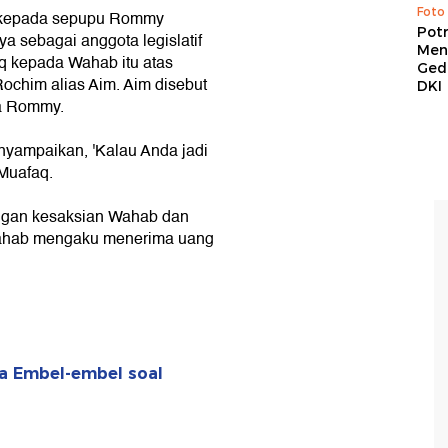
Foto
 kepada sepupu Rommy
Pot
 sebagai anggota legislatif
Men
q kepada Wahab itu atas
Ged
ochim alias Aim. Aim disebut
DKI
a Rommy.
nyampaikan, 'Kalau Anda jadi
 Muafaq.
engan kesaksian Wahab dan
 Wahab mengaku menerima uang
a Embel-embel soal