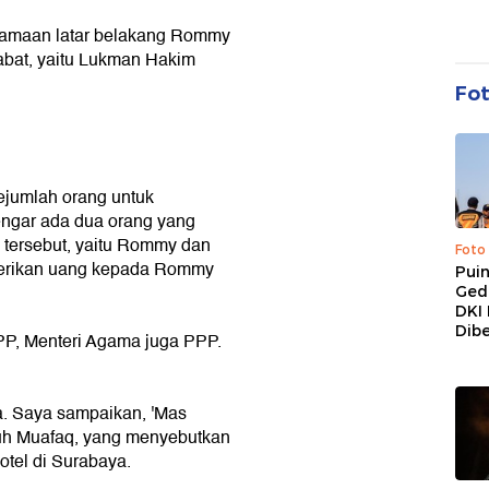
samaan latar belakang Rommy
abat, yaitu Lukman Hakim
Fo
jumlah orang untuk
engar ada dua orang yang
tersebut, yaitu Rommy dan
Foto
erikan uang kepada Rommy
Pui
Ged
DKI 
Dibe
P, Menteri Agama juga PPP.
a. Saya sampaikan, 'Mas
mbuh Muafaq, yang menyebutkan
otel di Surabaya.