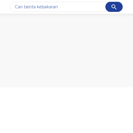
Cancel
Yang sedang ramai dicari
#1
data live draw sgp
#2
k-talk
#3
kebakaran
#4
prabowo
#5
gempa hari ini
Promoted
Terakhir yang dicari
Loading...