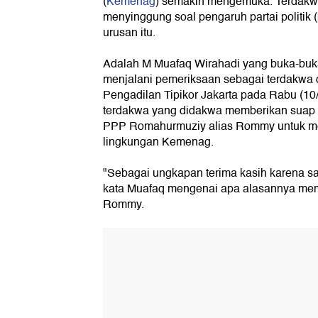
(
Kemenag
) semakin mengemuka. Terdakwa
menyinggung soal pengaruh partai politik 
urusan itu.
Adalah M Muafaq Wirahadi yang buka-buka
menjalani pemeriksaan sebagai terdakwa 
Pengadilan Tipikor Jakarta pada Rabu (10
terdakwa yang didakwa memberikan sua
PPP Romahurmuziy alias Rommy untuk men
lingkungan Kemenag.
"Sebagai ungkapan terima kasih karena s
kata Muafaq mengenai apa alasannya me
Rommy.