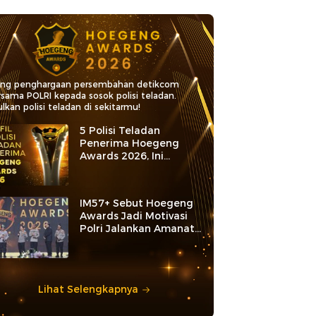
ang penghargaan persembahan detikcom
rsama POLRI kepada sosok polisi teladan.
lkan polisi teladan di sekitarmu!
5 Polisi Teladan
Penerima Hoegeng
Awards 2026, Ini
Kategori dan Kiprahnya
IM57+ Sebut Hoegeng
Awards Jadi Motivasi
Polri Jalankan Amanat
Konstitusi
Lihat Selengkapnya