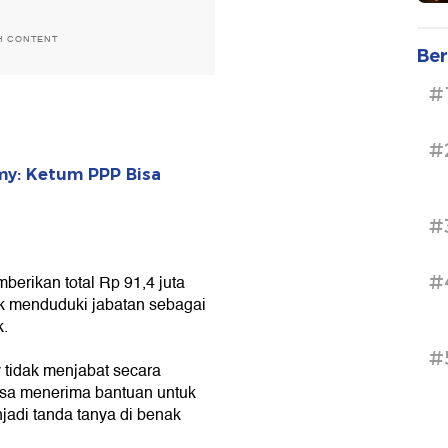
H CONTENT
Ber
#
#
y: Ketum PPP Bisa
#
#
erikan total Rp 91,4 juta
uk menduduki jabatan sebagai
k.
#
tidak menjabat secara
bisa menerima bantuan untuk
jadi tanda tanya di benak