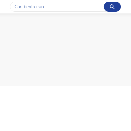
Cancel
Yang sedang ramai dicari
#1
data live draw sgp
#2
kebakaran
#3
prabowo
#4
iran
#5
gempa hari ini
Promoted
Terakhir yang dicari
Loading...