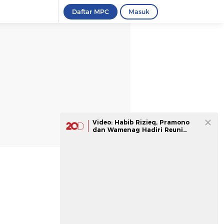
Daftar MPC
Masuk
Video: Habib Rizieq, Pramono
dan Wamenag Hadiri Reuni
Akbar 212