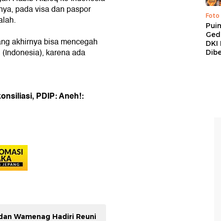
tnya, pada visa dan paspor
Foto
alah.
Pui
Ged
yang akhirnya bisa mencegah
DKI 
i (Indonesia), karena ada
Dibe
nsiliasi, PDIP: Aneh!:
 dan Wamenag Hadiri Reuni