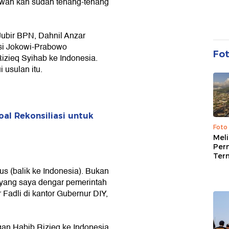
 bawah kan sudah tenang-tenang
Jubir BPN, Dahnil Anzar
si Jokowi-Prabowo
Fo
zieq Syihab ke Indonesia.
 usulan itu.
oal Rekonsiliasi untuk
Foto
Mel
Per
Ter
us (balik ke Indonesia). Bukan
yang saya dengar pemerintah
 Fadli di kantor Gubernur DIY,
gan Habib Rizieq ke Indonesia