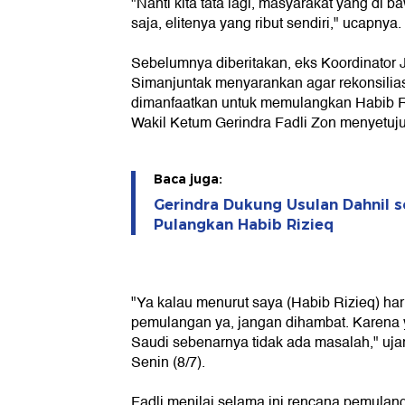
"Nanti kita tata lagi, masyarakat yang di
saja, elitenya yang ribut sendiri," ucapnya.
Sebelumnya diberitakan, eks Koordinator 
Simanjuntak menyarankan agar rekonsilia
dimanfaatkan untuk memulangkan Habib Ri
Wakil Ketum Gerindra Fadli Zon menyetujui
Baca juga:
Gerindra Dukung Usulan Dahnil s
Pulangkan Habib Rizieq
"Ya kalau menurut saya (Habib Rizieq) har
pemulangan ya, jangan dihambat. Karena 
Saudi sebenarnya tidak ada masalah," ujar
Senin (8/7).
Fadli menilai selama ini rencana pemulan