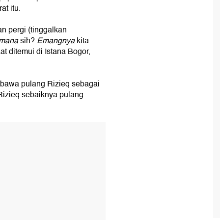
t itu.
an pergi (tinggalkan
imana
sih?
Emangnya
kita
t ditemui di Istana Bogor,
bawa pulang Rizieq sebagai
 Rizieq sebaiknya pulang