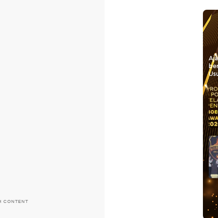
Aj
be
Usu
H CONTENT