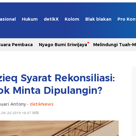
asional
Hukum
detikX
Kolom
Blak blakan
Pro Kon
Suara Pembaca
Nyago Bumi Sriwijaya
Melindungi Tuah-
ieq Syarat Rekonsiliasi:
Kok Minta Dipulangin?
uari Antony -
detikNews
, 09 Jul 2019 16:07 WIB