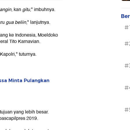
angin
, kan
gitu
," imbuhnya.
Ber
aru
gua beliin
," lanjutnya.
#
ulang ke Indonesia, Moeldoko
ral Tito Karnavian.
#
Kapolri," tuturnya.
#
ssa Minta Pulangkan
#
#
tujuan yang lebih besar.
pascapilpres 2019.