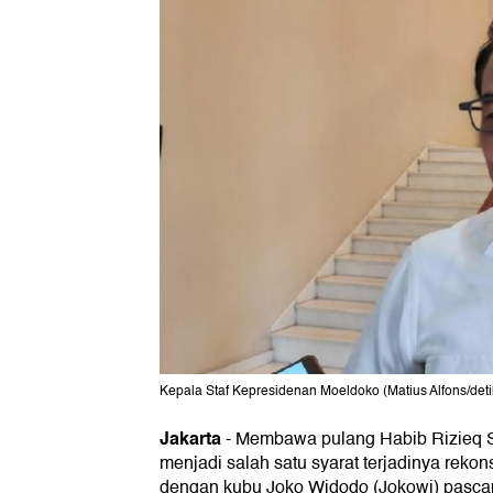
Kepala Staf Kepresidenan Moeldoko (Matius Alfons/det
Jakarta
-
Membawa pulang Habib Rizieq S
menjadi salah satu syarat terjadinya reko
dengan kubu Joko Widodo (Jokowi) pascap