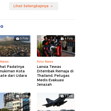
Lihat Selengkapnya
to
5 Foto
4 Foto
 News
Foto News
ihat Padatnya
Lansia Tewas
mukiman Kota
Ditembak Remaja di
nate dari Udara
Thailand, Petugas
Medis Evakuasi
Jenazah
3 Foto
7 Foto