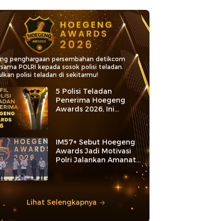
ang penghargaan persembahan detikcom
rsama POLRI kepada sosok polisi teladan.
lkan polisi teladan di sekitarmu!
5 Polisi Teladan
Penerima Hoegeng
Awards 2026, Ini
Kategori dan Kiprahnya
IM57+ Sebut Hoegeng
Awards Jadi Motivasi
Polri Jalankan Amanat
Konstitusi
Lihat Selengkapnya