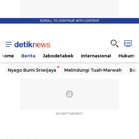
SCROLL TO CONTINUE WITH CONTENT
Home
Berita
Jabodetabek
Internasional
Hukum
Nyago Bumi Sriwijaya
Melindungi Tuah-Marwah
Ban
ADVERTISEMENT