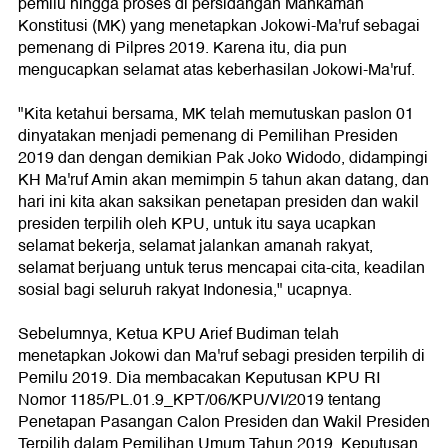
pemilu hingga proses di persidangan Mahkamah
Konstitusi (MK) yang menetapkan Jokowi-Ma'ruf sebagai
pemenang di Pilpres 2019. Karena itu, dia pun
mengucapkan selamat atas keberhasilan Jokowi-Ma'ruf.
"Kita ketahui bersama, MK telah memutuskan paslon 01
dinyatakan menjadi pemenang di Pemilihan Presiden
2019 dan dengan demikian Pak Joko Widodo, didampingi
KH Ma'ruf Amin akan memimpin 5 tahun akan datang, dan
hari ini kita akan saksikan penetapan presiden dan wakil
presiden terpilih oleh KPU, untuk itu saya ucapkan
selamat bekerja, selamat jalankan amanah rakyat,
selamat berjuang untuk terus mencapai cita-cita, keadilan
sosial bagi seluruh rakyat Indonesia," ucapnya.
Sebelumnya, Ketua KPU Arief Budiman telah
menetapkan Jokowi dan Ma'ruf sebagi presiden terpilih di
Pemilu 2019. Dia membacakan Keputusan KPU RI
Nomor 1185/PL.01.9_KPT/06/KPU/VI/2019 tentang
Penetapan Pasangan Calon Presiden dan Wakil Presiden
Terpilih dalam Pemilihan Umum Tahun 2019. Keputusan