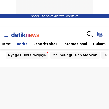
SCROLL TO CONTINUE WITH CONTENT
Home
Berita
Jabodetabek
Internasional
Hukum
Nyago Bumi Sriwijaya
Melindungi Tuah-Marwah
Ba