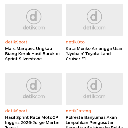
detikSport
detikOto
Marc Marquez Ungkap
Kata Menko Airlangga Usai
Biang Kerok Hasil Buruk di
'Nyobain' Toyota Land
Sprint Silverstone
Cruiser FJ
detikSport
detikJateng
Hasil Sprint Race MotoGP
Polresta Banyumas Akan
Inggris 2026: Jorge Martin
Limpahkan Pengusutan
Juara!
Kematian Sutrimo ke Polda