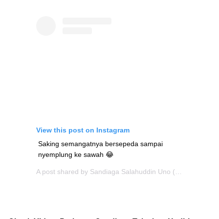
View this post on Instagram
Saking semangatnya bersepeda sampai
nyemplung ke sawah 😂
A post shared by
Sandiaga Salahuddin Uno
(@sandiuno) on Jun 28, 2019 at 11:33pm PDT