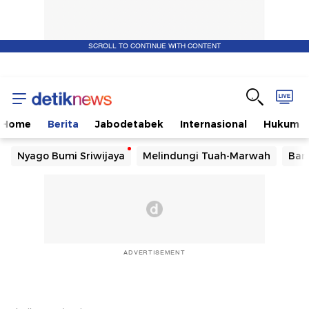
SCROLL TO CONTINUE WITH CONTENT
Home
Berita
Jabodetabek
Internasional
Hukum
Nyago Bumi Sriwijaya
Melindungi Tuah-Marwah
Ban
ADVERTISEMENT