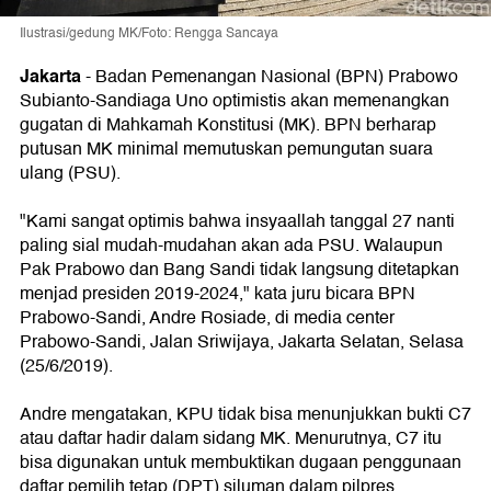
Ilustrasi/gedung MK/Foto: Rengga Sancaya
Jakarta
-
Badan Pemenangan Nasional (BPN) Prabowo
Subianto-Sandiaga Uno optimistis akan memenangkan
gugatan di Mahkamah Konstitusi (MK). BPN berharap
putusan MK minimal memutuskan pemungutan suara
ulang (PSU).
"Kami sangat optimis bahwa insyaallah tanggal 27 nanti
paling sial mudah-mudahan akan ada PSU. Walaupun
Pak Prabowo dan Bang Sandi tidak langsung ditetapkan
menjad presiden 2019-2024," kata juru bicara BPN
Prabowo-Sandi, Andre Rosiade, di media center
Prabowo-Sandi, Jalan Sriwijaya, Jakarta Selatan, Selasa
(25/6/2019).
Andre mengatakan, KPU tidak bisa menunjukkan bukti C7
atau daftar hadir dalam sidang MK. Menurutnya, C7 itu
bisa digunakan untuk membuktikan dugaan penggunaan
daftar pemilih tetap (DPT) siluman dalam pilpres.