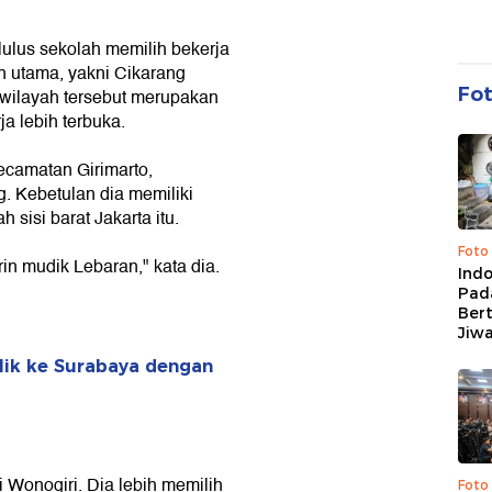
lulus sekolah memilih bekerja
an utama, yakni Cikarang
Fo
wilayah tersebut merupakan
a lebih terbuka.
ecamatan Girimarto,
. Kebetulan dia memiliki
 sisi barat Jakarta itu.
Foto
in mudik Lebaran," kata dia.
Ind
Pad
Ber
Jiw
lik ke Surabaya dengan
Wonogiri. Dia lebih memilih
Foto