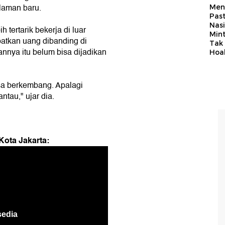
laman baru.
Men
Past
Nasi
 tertarik bekerja di luar
Min
atkan uang dibanding di
Tak
nnya itu belum bisa dijadikan
Hoa
isa berkembang. Apalagi
tau," ujar dia.
Kota Jakarta: