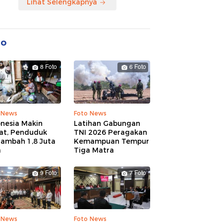
Lihat Selengkapnya
to
8 Foto
6 Foto
 News
Foto News
onesia Makin
Latihan Gabungan
at, Penduduk
TNI 2026 Peragakan
tambah 1,8 Juta
Kemampuan Tempur
a
Tiga Matra
9 Foto
7 Foto
 News
Foto News