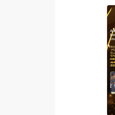
Aj
be
Usu