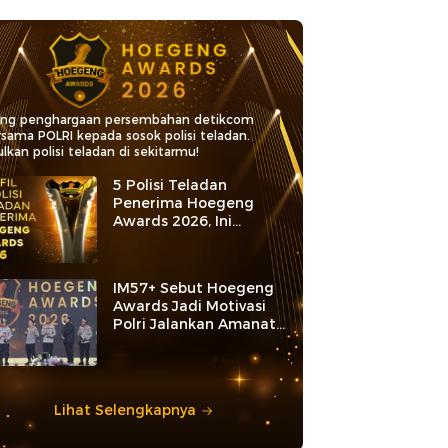
ang penghargaan persembahan detikcom
rsama POLRI kepada sosok polisi teladan.
lkan polisi teladan di sekitarmu!
5 Polisi Teladan
Penerima Hoegeng
Awards 2026, Ini
Kategori dan Kiprahnya
IM57+ Sebut Hoegeng
Awards Jadi Motivasi
Polri Jalankan Amanat
Konstitusi
Lihat Selengkapnya