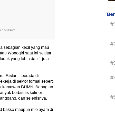
Ber
#
H CONTENT
#
a sebagian kecil yang mau
au Wonogiri saat ini sekitar
duduk yang lebih dari 1 juta
#
t Ristanti, berada di
#
erja di sektor formal seperti
atau karyawan BUMN. Sebagian
banyak berbisnis kuliner
#
panggang, dan sejenisnya.
nd bakso maupun mie ayam di