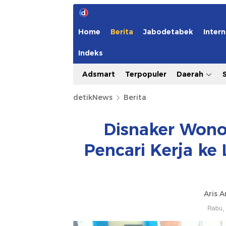
Home
Berita
Jabodetabek
Intern
Indeks
Adsmart
Terpopuler
Daerah
detikNews
Berita
Disnaker Wono
Pencari Kerja ke
Aris A
Rabu, 