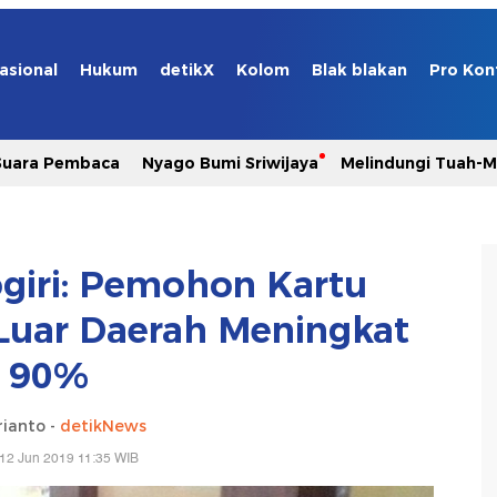
asional
Hukum
detikX
Kolom
Blak blakan
Pro Kon
Suara Pembaca
Nyago Bumi Sriwijaya
Melindungi Tuah-
giri: Pemohon Kartu
 Luar Daerah Meningkat
90%
rianto -
detikNews
12 Jun 2019 11:35 WIB