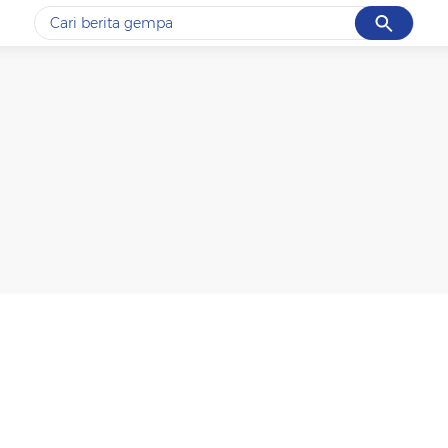
Cancel
Yang sedang ramai dicari
#1
gempa hari ini
#2
demo
#3
gempa
#4
iran
#5
prabowo
Promoted
Terakhir yang dicari
Loading...