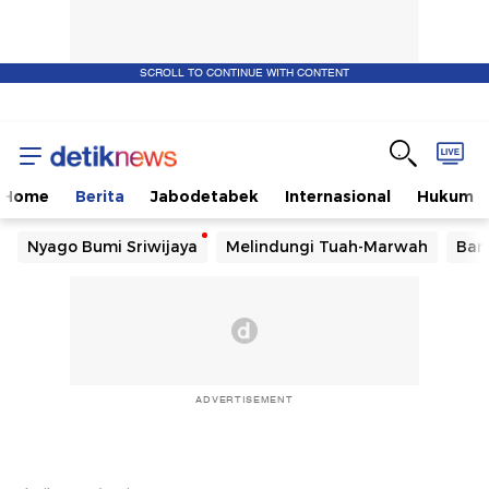
SCROLL TO CONTINUE WITH CONTENT
Home
Berita
Jabodetabek
Internasional
Hukum
Nyago Bumi Sriwijaya
Melindungi Tuah-Marwah
Ban
ADVERTISEMENT